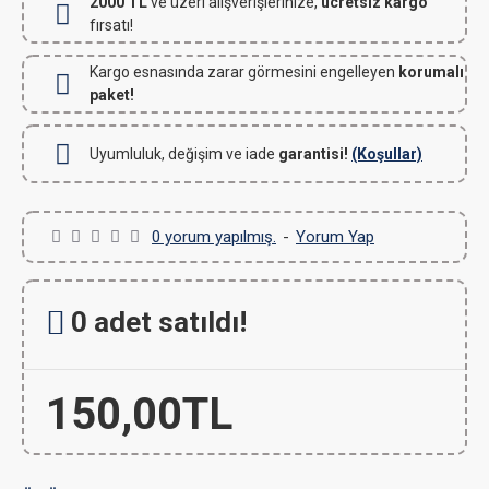
2000 TL
ve üzeri alışverişlerinize,
ücretsiz kargo
fırsatı!
Kargo esnasında zarar görmesini engelleyen
korumalı
paket!
Uyumluluk, değişim ve iade
garantisi!
(Koşullar)
0 yorum yapılmış.
-
Yorum Yap
0 adet satıldı!
150,00TL