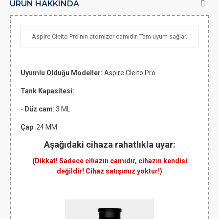
ÜRÜN HAKKINDA
Aspire Cleito Pro'nın atomizer camıdır. Tam uyum sağlar.
Uyumlu Olduğu Modeller:
Aspire Cleito Pro
Tank Kapasitesi:
-
Düz cam
: 3 ML
Çap
: 24 MM
Aşağıdaki cihaza rahatlıkla uyar:
(Dikkat! Sadece
cihazın camıdır
, cihazın kendisi
değildir! Cihaz satışımız yoktur!)