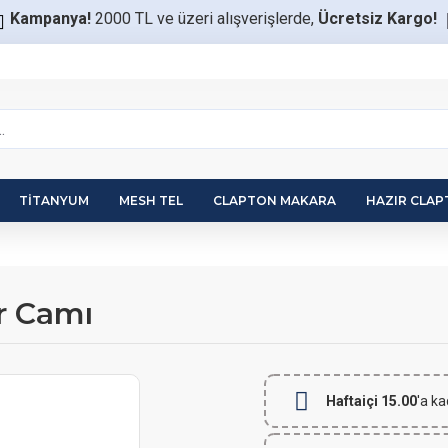
Kampanya!
2000 TL ve üzeri alışverişlerde,
Ücretsiz Kargo!
TITANYUM
MESH TEL
CLAPTON MAKARA
HAZIR CLA
r Camı
Haftaiçi 15.00
'a ka