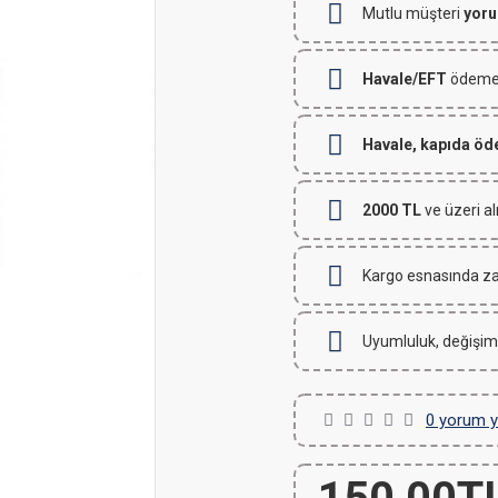
Mutlu müşteri
yoru
Havale/EFT
ödemeli
Havale, kapıda ö
2000 TL
ve üzeri al
Kargo esnasında za
Uyumluluk, değişim
0 yorum y