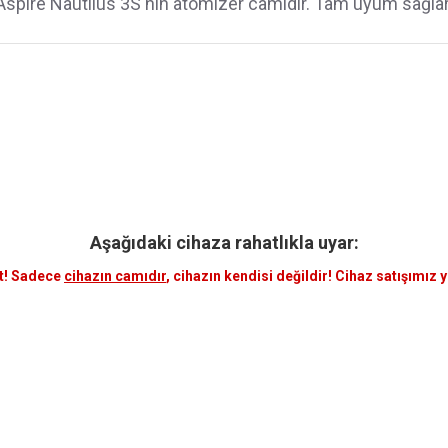
Aspire Nautilus 3S'nın atomizer camıdır. Tam uyum sağlar
Aşağıdaki cihaza rahatlıkla uyar:
t! Sadece
cihazın camıdır
, cihazın kendisi değildir! Cihaz satışımız 