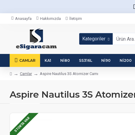
Anasayfa
Hakkımızda
İletişim
Kategoriler
CAMLAR
KA1
NI80
SS316L
NI90
NI200
Camlar
Aspire Nautilus 3S Atomizer Camı
Aspire Nautilus 3S Atomize
STOKTA VAR