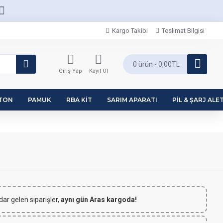
Kargo Takibi
Teslimat Bilgisi
0 ürün - 0,00TL
Giriş Yap
Kayıt Ol
PTON
PAMUK
RBA KIT
SARIM APARATI
PIL & ŞARJ ALET
dar gelen siparişler,
aynı gün Aras kargoda!