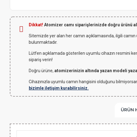
Dikkat!
Atomizer camı siparişlerinizde doğru ürünü a
Sitemizde yer alan her camın açıklamasında, ilgili camın
bulunmaktadır.
Lütfen açıklamada gösterilen uyumlu cihazın resmini kendi
sipariş verin!
Doğru ürüne,
atomizerinizin altında yazan modeli yaz
Cihazınızla uyumlu camın hangisini olduğunu bilmiyorsan
bizimle iletişim kurabilirsiniz.
ÜRÜN 