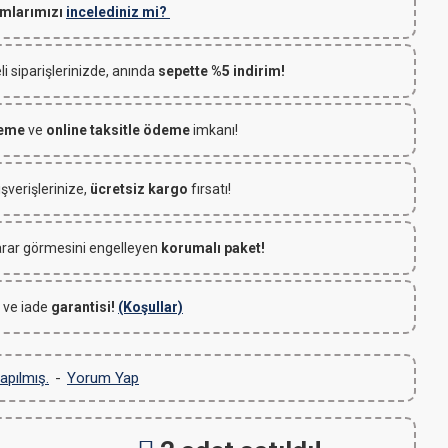
mlarımızı
incelediniz mi?
 siparişlerinizde, anında
sepette %5 indirim!
deme
ve
online taksitle ödeme
imkanı!
ışverişlerinize,
ücretsiz kargo
fırsatı!
rar görmesini engelleyen
korumalı paket!
 ve iade
garantisi!
(Koşullar)
apılmış.
-
Yorum Yap