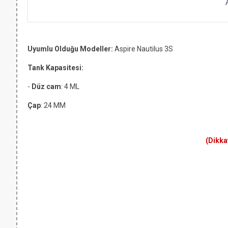
Uyumlu Olduğu Modeller:
Aspire Nautilus 3S
Tank Kapasitesi:
-
Düz cam
: 4 ML
Çap
: 24 MM
(Dikka