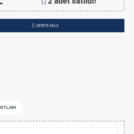
L
2 adet satıldı!
SEPETE EKLE
ARTLARI