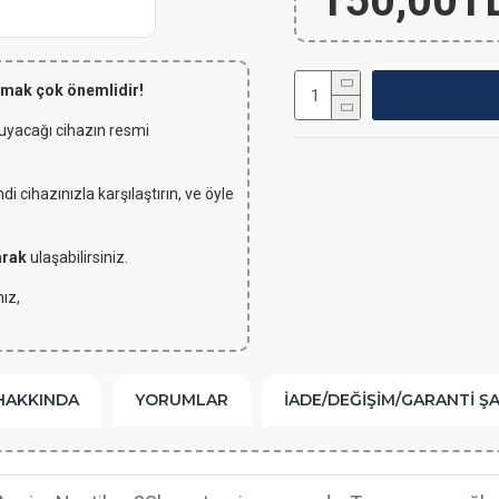
150,00T
lmak çok önemlidir!
 uyacağı cihazın resmi
 cihazınızla karşılaştırın, ve öyle
arak
ulaşabilirsiniz.
ız,
HAKKINDA
YORUMLAR
İADE/DEĞIŞIM/GARANTI Ş