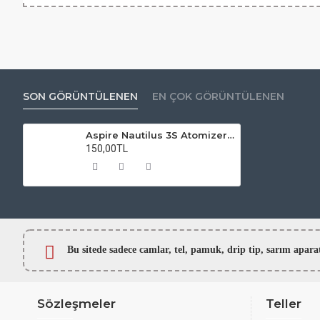
SON GÖRÜNTÜLENEN
EN ÇOK GÖRÜNTÜLENEN
Aspire Nautilus 3S Atomizer Camı
150,00TL
Bu sitede sadece camlar,
tel, pamuk, drip tip, sarım ap
Sözleşmeler
Teller