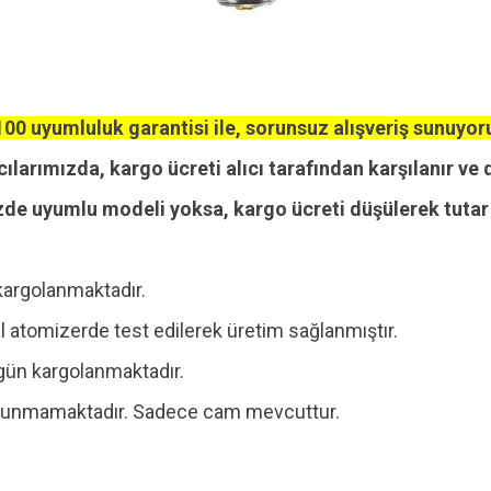
00 uyumluluk garantisi ile, sorunsuz alışveriş sunuyor
cılarımızda, kargo ücreti alıcı tarafından karşılanır ve 
zde uyumlu modeli yoksa, kargo ücreti düşülerek tutar i
kargolanmaktadır.
 atomizerde test edilerek üretim sağlanmıştır.
ı gün kargolanmaktadır.
 bulunmamaktadır. Sadece cam mevcuttur.