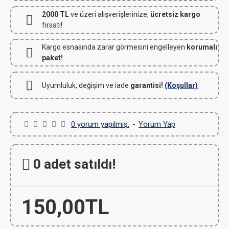
2000 TL
ve üzeri alışverişlerinize,
ücretsiz kargo
fırsatı!
Kargo esnasında zarar görmesini engelleyen
korumalı
paket!
Uyumluluk, değişim ve iade
garantisi!
(Koşullar)
0 yorum yapılmış.
-
Yorum Yap
0 adet satıldı!
150,00TL