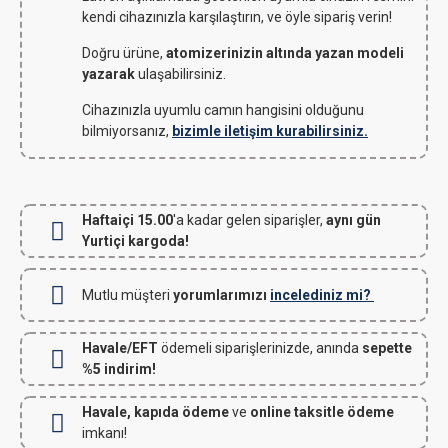
kendi cihazınızla karşılaştırın, ve öyle sipariş verin!
Doğru ürüne,
atomizerinizin altında yazan modeli
yazarak
ulaşabilirsiniz.
Cihazınızla uyumlu camın hangisini olduğunu
bilmiyorsanız,
bizimle iletişim kurabilirsiniz.
Haftaiçi 15.00
'a kadar gelen siparişler,
aynı gün
Yurtiçi kargoda!
Mutlu müşteri
yorumlarımızı
incelediniz mi?
Havale/EFT
ödemeli siparişlerinizde, anında
sepette
%5 indirim!
Havale, kapıda ödeme
ve
online taksitle ödeme
imkanı!