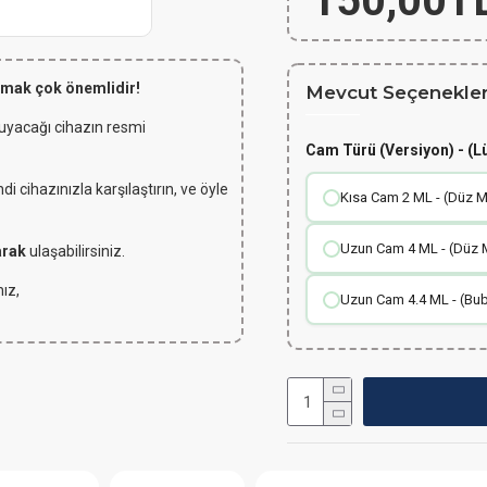
150,00T
lmak çok önemlidir!
Mevcut Seçenekler
 uyacağı cihazın resmi
Cam Türü (Versiyon) - (L
 cihazınızla karşılaştırın, ve öyle
Kısa Cam 2 ML - (Düz M
Uzun Cam 4 ML - (Düz 
arak
ulaşabilirsiniz.
ız,
Uzun Cam 4.4 ML - (Bub