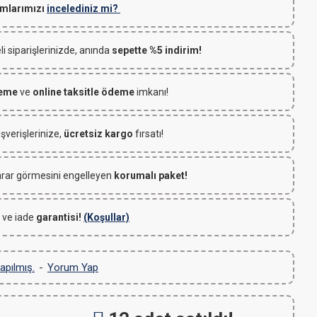
mlarımızı
incelediniz mi?
 siparişlerinizde, anında
sepette %5 indirim!
deme
ve
online taksitle ödeme
imkanı!
ışverişlerinize,
ücretsiz kargo
fırsatı!
rar görmesini engelleyen
korumalı paket!
 ve iade
garantisi!
(Koşullar)
apılmış.
-
Yorum Yap