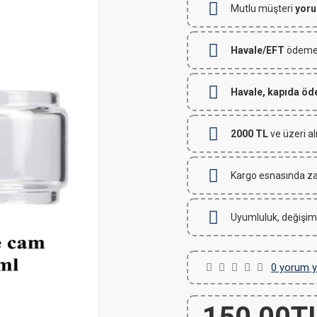
Mutlu müşteri
yoru
Havale/EFT
ödemeli
Havale, kapıda ö
2000 TL
ve üzeri al
Kargo esnasında za
Uyumluluk, değişim
0 yorum y