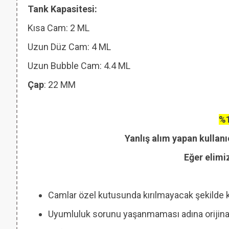
Tank Kapasitesi:
Kısa Cam: 2 ML
Uzun Düz Cam: 4 ML
Uzun Bubble Cam: 4.4 ML
Çap
: 22 MM
%1
Yanlış alım yapan kullanı
Eğer elimi
Camlar özel kutusunda kırılmayacak şekilde 
Uyumluluk sorunu yaşanmaması adına orijinal