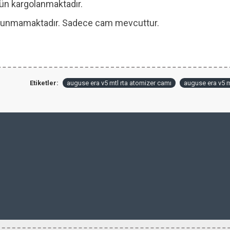
 gün kargolanmaktadır.
 bulunmamaktadır. Sadece cam mevcuttur.
Etiketler:
auguse era v5 mtl rta atomizer camı
auguse era v5 m