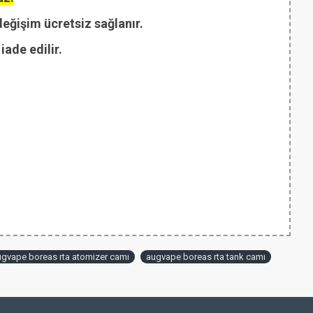
değişim ücretsiz sağlanır.
ade edilir.
ugvape boreas rta atomizer camı
augvape boreas rta tank camı