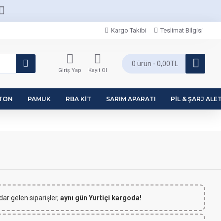
Kargo Takibi
Teslimat Bilgisi
0 ürün - 0,00TL
Giriş Yap
Kayıt Ol
PTON
PAMUK
RBA KIT
SARIM APARATI
PIL & ŞARJ ALET
dar gelen siparişler,
aynı gün Yurtiçi kargoda!