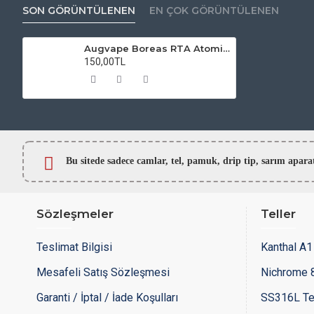
SON GÖRÜNTÜLENEN
EN ÇOK GÖRÜNTÜLENEN
Augvape Boreas RTA Atomizer Camı
150,00TL
Bu sitede sadece camlar,
tel, pamuk, drip tip, sarım ap
Sözleşmeler
Teller
Teslimat Bilgisi
Kanthal A1 
Mesafeli Satış Sözleşmesi
Nichrome 8
Garanti / İptal / İade Koşulları
SS316L Te