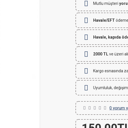
Mutlu müşteri
yoru
Havale/EFT
ödemeli
Havale, kapıda ö
2000 TL
ve üzeri al
Kargo esnasında za
Uyumluluk, değişim
0 yorum y