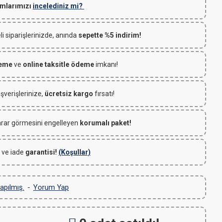
mlarımızı
incelediniz mi?
 siparişlerinizde, anında
sepette %5 indirim!
deme
ve
online taksitle ödeme
imkanı!
ışverişlerinize,
ücretsiz kargo
fırsatı!
rar görmesini engelleyen
korumalı paket!
 ve iade
garantisi!
(Koşullar)
apılmış.
-
Yorum Yap