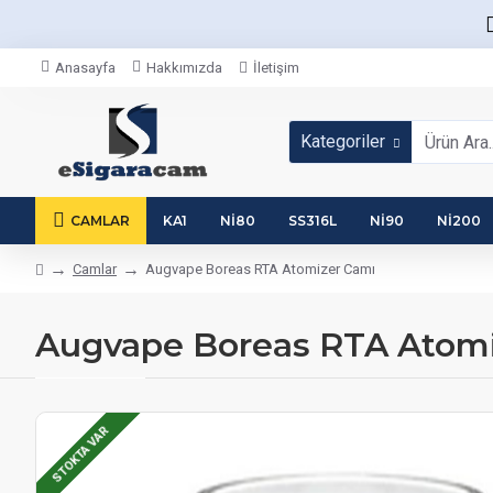
Anasayfa
Hakkımızda
İletişim
Kategoriler
CAMLAR
KA1
NI80
SS316L
NI90
NI200
Camlar
Augvape Boreas RTA Atomizer Camı
Augvape Boreas RTA Atomi
STOKTA VAR