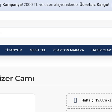
Kampanya!
2000 TL ve üzeri alışverişlerde,
Ücretsiz Kargo!
TITANYUM
MESH TEL
CLAPTON MAKARA
HAZIR CLA
zer Camı
Haftaiçi 15.00
'a ka