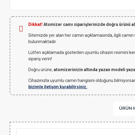
Dikkat!
Atomizer camı siparişlerinizde doğru ürünü a
Sitemizde yer alan her camın açıklamasında, ilgili camın
bulunmaktadır.
Lütfen açıklamada gösterilen uyumlu cihazın resmini kendi
sipariş verin!
Doğru ürüne,
atomizerinizin altında yazan modeli yaz
Cihazınızla uyumlu camın hangisini olduğunu bilmiyorsan
bizimle iletişim kurabilirsiniz.
ÜRÜN 