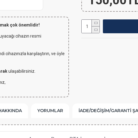
150,00T
lmak çok önemlidir!
 uyacağı cihazın resmi
 cihazınızla karşılaştırın, ve öyle
arak
ulaşabilirsiniz.
ız,
HAKKINDA
YORUMLAR
İADE/DEĞIŞIM/GARANTI Ş