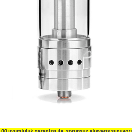
00 uyumluluk garantisi ile, sorunsuz alışveriş sunuyor