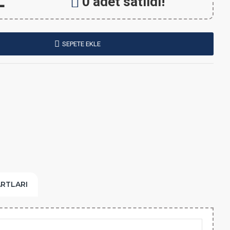
L
0 adet satıldı!
SEPETE EKLE
ARTLARI