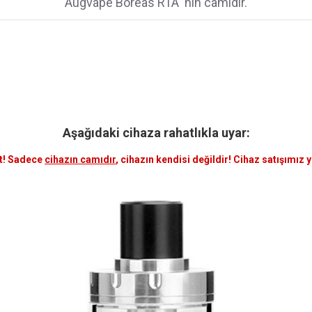
Augvape Boreas RTA 'nın camıdır.
Aşağıdaki cihaza rahatlıkla uyar:
t! Sadece
cihazın camıdır
, cihazın kendisi değildir! Cihaz satışımız 