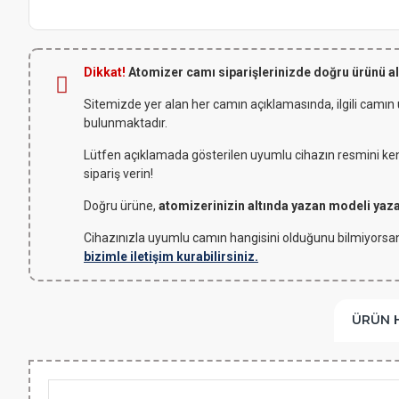
Dikkat!
Atomizer camı siparişlerinizde doğru ürünü a
Sitemizde yer alan her camın açıklamasında, ilgili camın
bulunmaktadır.
Lütfen açıklamada gösterilen uyumlu cihazın resmini kendi
sipariş verin!
Doğru ürüne,
atomizerinizin altında yazan modeli yaz
Cihazınızla uyumlu camın hangisini olduğunu bilmiyorsan
bizimle iletişim kurabilirsiniz.
ÜRÜN 