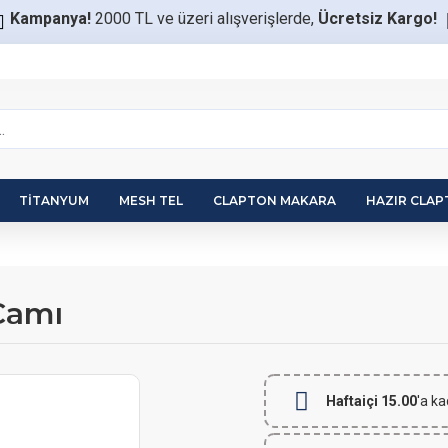
Kampanya!
2000 TL ve üzeri alışverişlerde,
Ücretsiz Kargo!
TITANYUM
MESH TEL
CLAPTON MAKARA
HAZIR CLA
Camı
Haftaiçi 15.00
'a ka