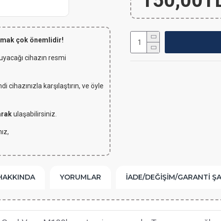
150,00T
lmak çok önemlidir!
 uyacağı cihazın resmi
 cihazınızla karşılaştırın, ve öyle
arak
ulaşabilirsiniz.
ız,
HAKKINDA
YORUMLAR
İADE/DEĞIŞIM/GARANTI Ş