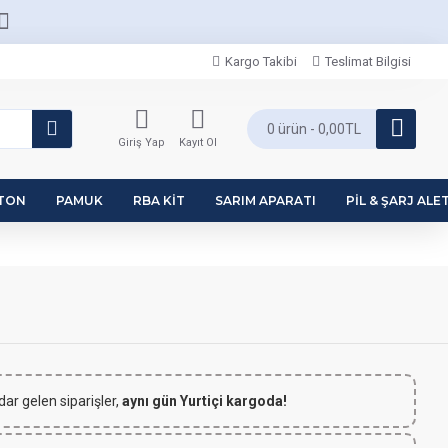
Kargo Takibi
Teslimat Bilgisi
0 ürün - 0,00TL
Giriş Yap
Kayıt Ol
PTON
PAMUK
RBA KIT
SARIM APARATI
PIL & ŞARJ ALET
dar gelen siparişler,
aynı gün Yurtiçi kargoda!