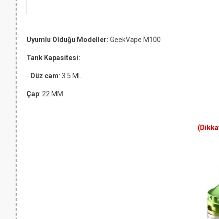
Uyumlu Olduğu Modeller:
GeekVape M100
Tank Kapasitesi:
-
Düz cam
: 3.5 ML
Çap
: 22 MM
(Dikka