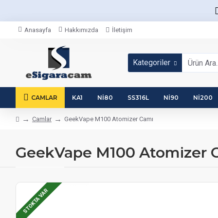
Anasayfa
Hakkımızda
İletişim
Kategoriler
CAMLAR
KA1
NI80
SS316L
NI90
NI200
Camlar
GeekVape M100 Atomizer Camı
GeekVape M100 Atomizer 
STOKTA VAR