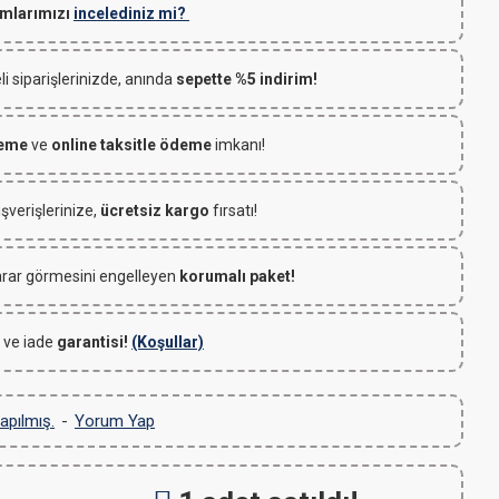
mlarımızı
incelediniz mi?
 siparişlerinizde, anında
sepette %5 indirim!
deme
ve
online taksitle ödeme
imkanı!
ışverişlerinize,
ücretsiz kargo
fırsatı!
rar görmesini engelleyen
korumalı paket!
 ve iade
garantisi!
(Koşullar)
apılmış.
-
Yorum Yap