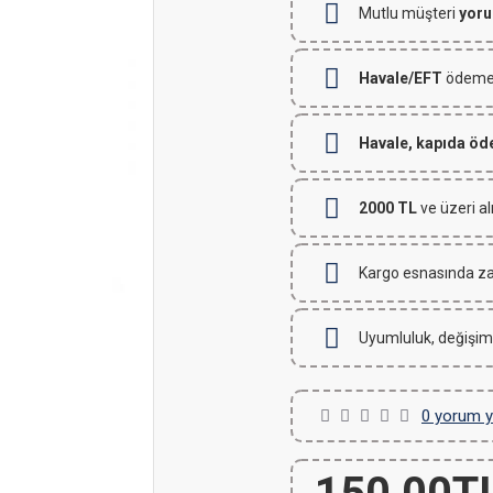
Mutlu müşteri
yoru
Havale/EFT
ödemeli
Havale, kapıda ö
2000 TL
ve üzeri al
Kargo esnasında za
Uyumluluk, değişim
0 yorum y