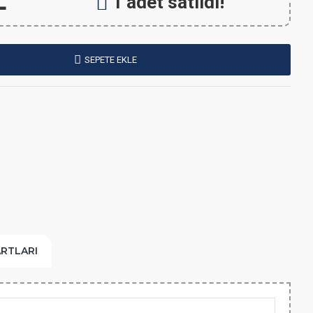
L
1 adet satıldı!
SEPETE EKLE
ARTLARI