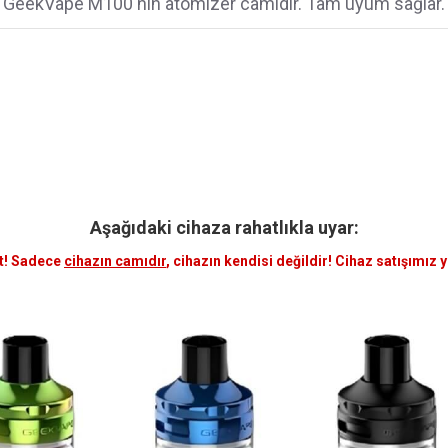
GeekVape M100'nın atomizer camıdır. Tam uyum sağlar.
Aşağıdaki cihaza rahatlıkla uyar:
t! Sadece
cihazın camıdır
, cihazın kendisi değildir! Cihaz satışımız 