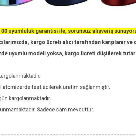
00 uyumluluk garantisi ile, sorunsuz alışveriş sunuyor
cılarımızda, kargo ücreti alıcı tarafından karşılanır ve 
zde uyumlu modeli yoksa, kargo ücreti düşülerek tutar i
kargolanmaktadır.
 atomizerde test edilerek üretim sağlanmıştır.
ı gün kargolanmaktadır.
 bulunmamaktadır. Sadece cam mevcuttur.