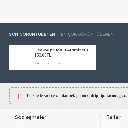
SON GÖRÜNTÜLENEN
EN ÇOK GÖRÜNTÜLENEN
GeekVape M100 Atomizer Camı
150,00TL
Bu sitede sadece camlar,
tel, pamuk, drip tip, sarım ap
Sözleşmeler
Teller