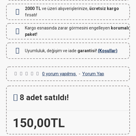
2000 TL
ve üzeri alışverişlerinize,
ücretsiz kargo
fırsatı!
Kargo esnasında zarar görmesini engelleyen
korumalı
paket!
Uyumluluk, değişim ve iade
garantisi!
(Koşullar)
0 yorum yapılmış.
-
Yorum Yap
8 adet satıldı!
150,00TL