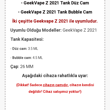
- GeekVape Z 2021 Tank Düz Cam
-
GeekVape Z 2021 Tank
Bubble Cam
İki çeşitte Geekvape Z 2021 ile uyumludur.
Uyumlu Olduğu Modeller:
GeekVape Z 2021
Tank Kapasitesi:
-
Düz cam
: 3.5 ML
-
Bubble cam
: 4.5 ML
Çap
: 26 MM
Aşağıdaki cihaza rahatlıkla uyar:
(Dikkat! Sadece
cihazın camıdır
, cihazın kendisi
değildir! Cihaz satışımız yoktur!)