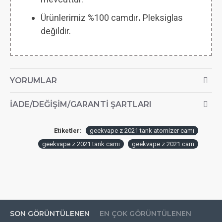
Ürünlerimiz %100 camdır
.
Pleksiglas
değildir.
YORUMLAR
İADE/DEĞIŞIM/GARANTI ŞARTLARI
Etiketler:
geekvape z 2021 tank atomizer camı
geekvape z 2021 tank camı
geekvape z 2021 cam
SON GÖRÜNTÜLENEN
EN ÇOK GÖRÜNTÜLENEN