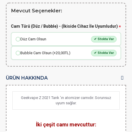
Mevcut Seçenekler:
Cam Türü (Düz / Bubble) - (İkiside Cihaz İle Uyumludur)
Düz Cam Olsun
✔ Stokta Var
Bubble Cam Olsun (+20,00TL)
✔ Stokta Var
ÜRÜN HAKKINDA
Geekvape Z 2021 Tank 'ın atomizer camıdır. Sorunsuz
uyum sağlar.
İki çeşit camı mevcuttur: