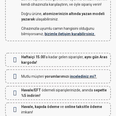
kendi cihazınızla karşılaştırın, ve öyle sipariş verin!
Doğru ürüne,
atomizerinizin altında yazan modeli
yazarak
ulaşabilirsiniz.
Cihazınızla uyumlu camın hangisini olduğunu
bilmiyorsanız,
bizimle iletişim kurabilirsiniz.
Haftaiçi 15.00
'a kadar gelen siparişler,
aynı gün Aras
kargoda!
Mutlu müşteri
yorumlarımızı
incelediniz mi?
Havale/EFT
ödemeli siparişlerinizde, anında
sepette
%5 indirim!
Havale, kapıda ödeme
ve
online taksitle ödeme
imkanı!