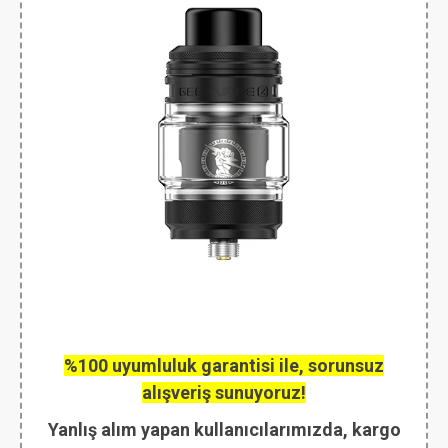
%100 uyumluluk garantisi ile, sorunsuz
alışveriş sunuyoruz!
Yanlış alım yapan kullanıcılarımızda, kargo