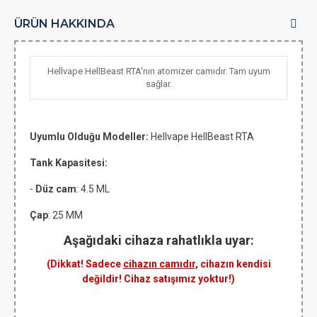
ÜRÜN HAKKINDA
Hellvape HellBeast RTA'nın atomizer camıdır. Tam uyum
sağlar.
Uyumlu Olduğu Modeller:
Hellvape HellBeast RTA
Tank Kapasitesi:
-
Düz cam
: 4.5 ML
Çap
: 25 MM
Aşağıdaki cihaza rahatlıkla uyar:
(Dikkat! Sadece
cihazın camıdır
, cihazın kendisi
değildir! Cihaz satışımız yoktur!)