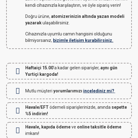
kendi cihazınızla karşılaştırın, ve öyle sipariş verin!
Doğru ürüne,
atomizerinizin altında yazan modeli
yazarak
ulaşabilirsiniz.
Cihazınızla uyumlu camın hangisini olduğunu
bilmiyorsanız,
bizimle iletişim kurabilirsiniz.
Haftaiçi 15.00
'a kadar gelen siparişler,
aynı gün
Yurtiçi kargoda!
Mutlu müşteri
yorumlarımızı
incelediniz mi?
Havale/EFT
ödemeli siparişlerinizde, anında
sepette
%5 indirim!
Havale, kapıda ödeme
ve
online taksitle ödeme
imkanı!