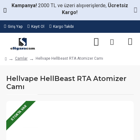
Kampanya!
2000 TL ve üzeri alışverişlerde,
Ücretsiz
Kargo!
Giriş Yap
Kayıt Ol
Kargo Takibi
Camlar
Hellvape HellBeast RTA Atomizer Camı
Hellvape HellBeast RTA Atomizer
Camı
STOKTA VAR