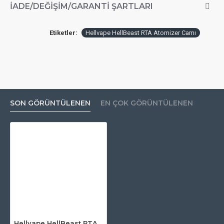
İADE/DEĞIŞIM/GARANTI ŞARTLARI
Etiketler:
Hellvape HellBeast RTA Atomizer Camı
SON GÖRÜNTÜLENEN
EN ÇOK GÖRÜNTÜLENEN
Hellvape HellBeast RTA Atomizer Camı