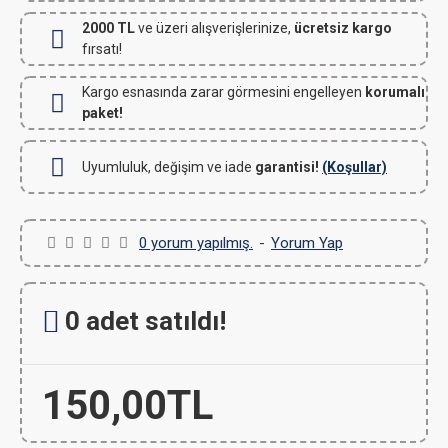
2000 TL
ve üzeri alışverişlerinize,
ücretsiz kargo
fırsatı!
Kargo esnasında zarar görmesini engelleyen
korumalı
paket!
Uyumluluk, değişim ve iade
garantisi!
(Koşullar)
0 yorum yapılmış.
-
Yorum Yap
0 adet satıldı!
150,00TL