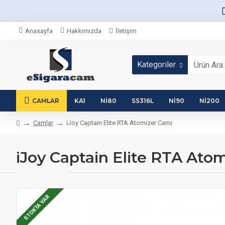
Anasayfa
Hakkımızda
İletişim
Kategoriler
CAMLAR
KA1
NI80
SS316L
NI90
NI200
Camlar
iJoy Captain Elite RTA Atomizer Camı
iJoy Captain Elite RTA Ato
STOKTA VAR