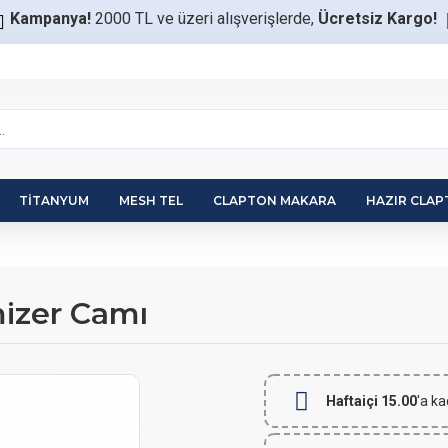
Kampanya!
2000 TL ve üzeri alışverişlerde,
Ücretsiz Kargo!
TITANYUM
MESH TEL
CLAPTON MAKARA
HAZIR CLA
mizer Camı
Haftaiçi 15.00
'a ka