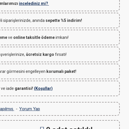
mlarımızı
incelediniz mi?
 siparişlerinizde, anında
sepette %5 indirim!
deme
ve
online taksitle ödeme
imkanı!
ışverişlerinize,
ücretsiz kargo
fırsatı!
rar görmesini engelleyen
korumalı paket!
 ve iade
garantisi!
(Koşullar)
apılmış.
-
Yorum Yap