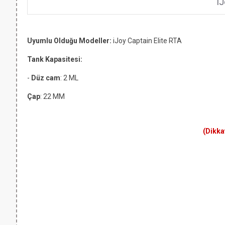
iJ
Uyumlu Olduğu Modeller:
iJoy Captain Elite RTA
Tank Kapasitesi:
-
Düz cam
: 2 ML
Çap
: 22 MM
(Dikka