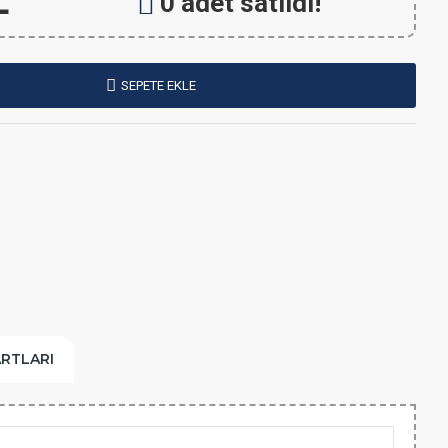
L
0 adet satıldı!
SEPETE EKLE
ARTLARI