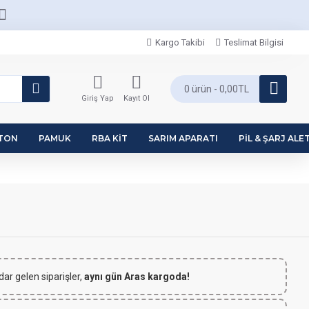
Kargo Takibi
Teslimat Bilgisi
0 ürün - 0,00TL
Giriş Yap
Kayıt Ol
PTON
PAMUK
RBA KIT
SARIM APARATI
PIL & ŞARJ ALET
dar gelen siparişler,
aynı gün Aras kargoda!