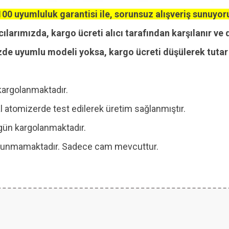
00 uyumluluk garantisi ile, sorunsuz alışveriş sunuyor
cılarımızda, kargo ücreti alıcı tarafından karşılanır ve 
zde uyumlu modeli yoksa, kargo ücreti düşülerek tutar i
kargolanmaktadır.
 atomizerde test edilerek üretim sağlanmıştır.
ı gün kargolanmaktadır.
 bulunmamaktadır. Sadece cam mevcuttur.