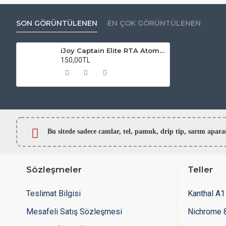
SON GÖRÜNTÜLENEN
EN ÇOK GÖRÜNTÜLENEN
iJoy Captain Elite RTA Atomizer Camı
150,00TL
Bu sitede sadece camlar,
tel, pamuk, drip tip, sarım ap
Sözleşmeler
Teller
Teslimat Bilgisi
Kanthal A1 
Mesafeli Satış Sözleşmesi
Nichrome 8