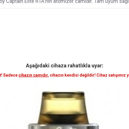
oy Captain Elite RTA'nın atomizer camıdır. Tam uyum sağl
Aşağıdaki cihaza rahatlıkla uyar:
t! Sadece
cihazın camıdır
, cihazın kendisi değildir! Cihaz satışımız 