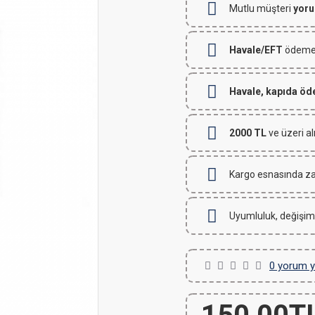
Mutlu müşteri
yoru
Havale/EFT
ödemeli
Havale, kapıda ö
2000 TL
ve üzeri al
Kargo esnasında za
Uyumluluk, değişim
0 yorum y