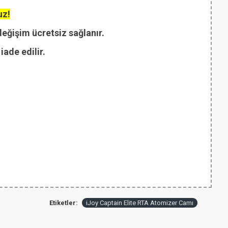
uz!
değişim ücretsiz sağlanır.
ade edilir.
Etiketler:
iJoy Captain Elite RTA Atomizer Camı