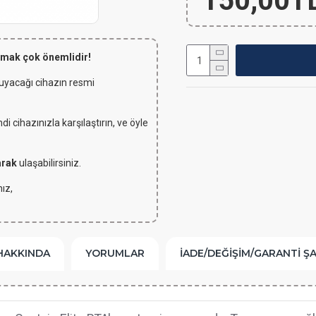
150,00T
lmak çok önemlidir!
 uyacağı cihazın resmi
 cihazınızla karşılaştırın, ve öyle
arak
ulaşabilirsiniz.
ız,
HAKKINDA
YORUMLAR
İADE/DEĞIŞIM/GARANTI Ş