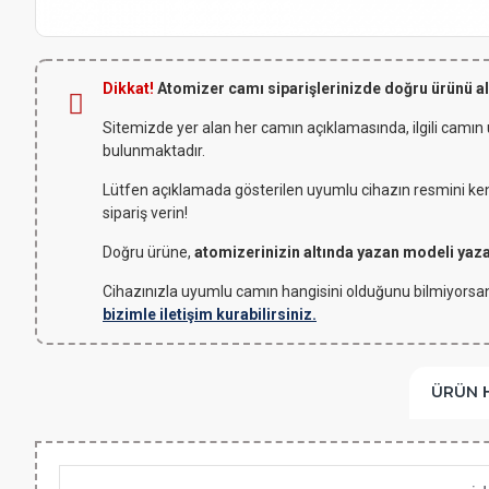
Dikkat!
Atomizer camı siparişlerinizde doğru ürünü a
Sitemizde yer alan her camın açıklamasında, ilgili camın
bulunmaktadır.
Lütfen açıklamada gösterilen uyumlu cihazın resmini kendi
sipariş verin!
Doğru ürüne,
atomizerinizin altında yazan modeli yaz
Cihazınızla uyumlu camın hangisini olduğunu bilmiyorsan
bizimle iletişim kurabilirsiniz.
ÜRÜN 