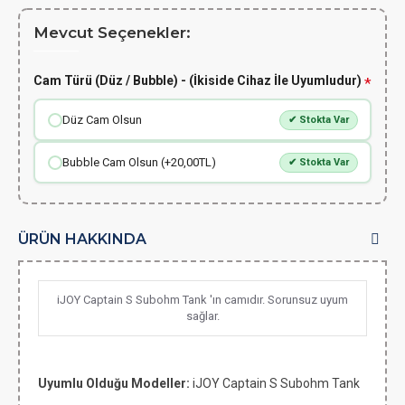
Mevcut Seçenekler:
Cam Türü (Düz / Bubble) - (İkiside Cihaz İle Uyumludur)
Düz Cam Olsun
✔ Stokta Var
Bubble Cam Olsun (+20,00TL)
✔ Stokta Var
ÜRÜN HAKKINDA
iJOY Captain S Subohm Tank 'ın camıdır. Sorunsuz uyum
sağlar.
Uyumlu Olduğu Modeller:
iJOY Captain S Subohm Tank