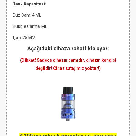
Tank Kapasitesi:
Düz Cam: 4 ML
Bubble Cam: 6 ML
Çap
: 25 MM
Aşağıdaki cihaza rahatlıkla uyar:
(Dikkat! Sadece
cihazın camıdır
, cihazın kendisi
değildir! Cihaz satışımız yoktur!)
%100 uyumluluk garantisi ile, sorunsuz