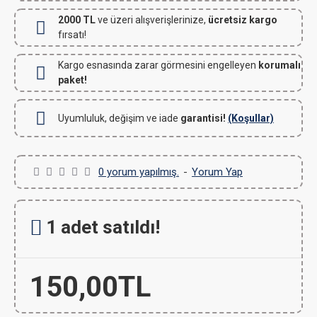
2000 TL
ve üzeri alışverişlerinize,
ücretsiz kargo
fırsatı!
Kargo esnasında zarar görmesini engelleyen
korumalı
paket!
Uyumluluk, değişim ve iade
garantisi!
(Koşullar)
0 yorum yapılmış.
-
Yorum Yap
1 adet satıldı!
150,00TL