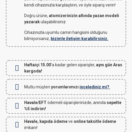
kendi cihazınızla karşılaştırın, ve öyle sipariş verin!
Doğru ürüne,
atomizerinizin altında yazan modeli
yazarak
ulaşabilirsiniz.
Cihazınızla uyumlu camın hangisini olduğunu
bilmiyorsanız,
bizimle iletişim kurabilirsiniz.
Haftaiçi 15.00
'a kadar gelen siparişler,
aynı gün Aras
kargoda!
Mutlu müşteri
yorumlarımızı
incelediniz mi?
Havale/EFT
ödemeli siparişlerinizde, anında
sepette
%5 indirim!
Havale, kapıda ödeme
ve
online taksitle ödeme
imkanı!