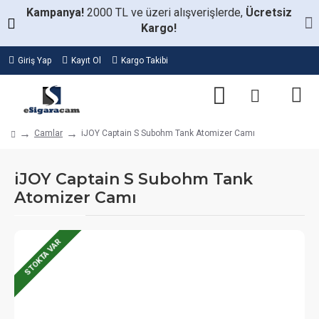
Kampanya!
2000 TL ve üzeri alışverişlerde,
Ücretsiz
Kargo!
Giriş Yap
Kayıt Ol
Kargo Takibi
Camlar
iJOY Captain S Subohm Tank Atomizer Camı
iJOY Captain S Subohm Tank
Atomizer Camı
STOKTA VAR