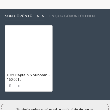
SON GÖRÜNTÜLENEN
EN ÇOK GÖRÜNTÜLENEN
iJOY Captain S Subohm Tank Atomizer Camı
150,00TL
Bu sitede sadece camlar,
tel, pamuk, drip tip, sarım