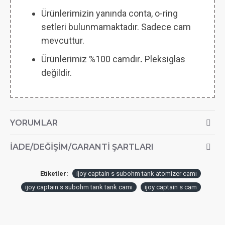
Ürünlerimizin yanında conta, o-ring
setleri bulunmamaktadır. Sadece cam
mevcuttur.
Ürünlerimiz %100 camdır
.
Pleksiglas
değildir.
YORUMLAR
İADE/DEĞIŞIM/GARANTI ŞARTLARI
Etiketler:
ijoy captain s subohm tank atomizer camı
ijoy captain s subohm tank tank camı
ijoy captain s cam