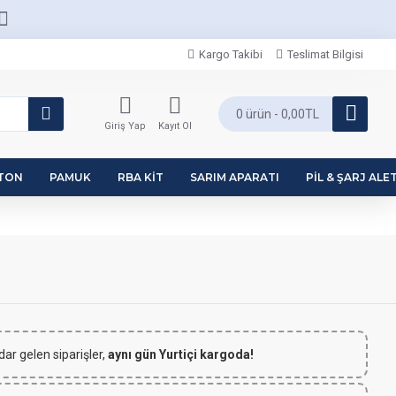
Kargo Takibi
Teslimat Bilgisi
0 ürün - 0,00TL
Giriş Yap
Kayıt Ol
PTON
PAMUK
RBA KIT
SARIM APARATI
PIL & ŞARJ ALET
dar gelen siparişler,
aynı gün Yurtiçi kargoda!