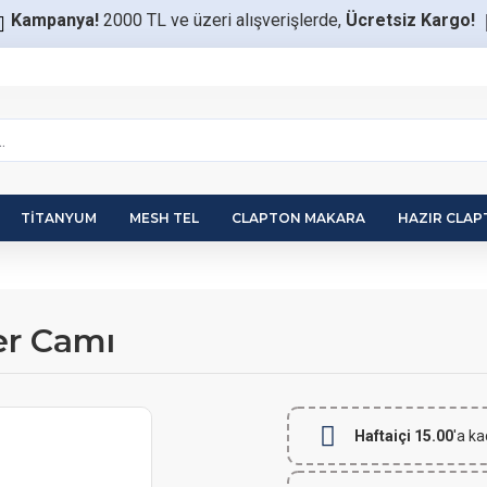
Kampanya!
2000 TL ve üzeri alışverişlerde,
Ücretsiz Kargo!
TITANYUM
MESH TEL
CLAPTON MAKARA
HAZIR CLA
er Camı
Haftaiçi 15.00
'a ka