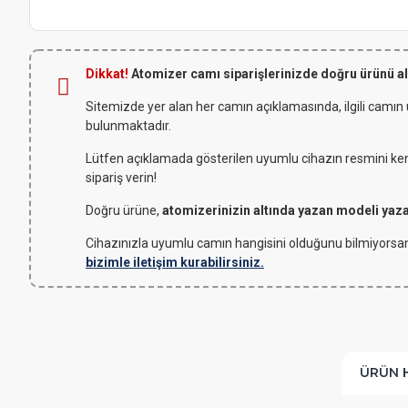
Dikkat!
Atomizer camı siparişlerinizde doğru ürünü a
Sitemizde yer alan her camın açıklamasında, ilgili camın
bulunmaktadır.
Lütfen açıklamada gösterilen uyumlu cihazın resmini kendi
sipariş verin!
Doğru ürüne,
atomizerinizin altında yazan modeli yaz
Cihazınızla uyumlu camın hangisini olduğunu bilmiyorsan
bizimle iletişim kurabilirsiniz.
ÜRÜN 