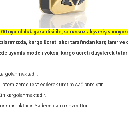
00 uyumluluk garantisi ile, sorunsuz alışveriş sunuyor
cılarımızda, kargo ücreti alıcı tarafından karşılanır ve 
zde uyumlu modeli yoksa, kargo ücreti düşülerek tutar i
kargolanmaktadır.
 atomizerde test edilerek üretim sağlanmıştır.
 gün kargolanmaktadır.
 bulunmamaktadır. Sadece cam mevcuttur.