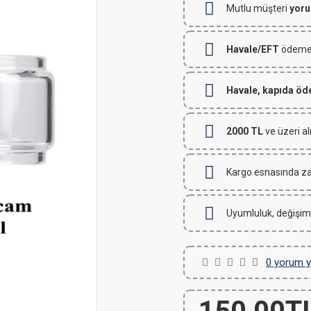
Mutlu müşteri
yoru
Havale/EFT
ödemeli
Havale, kapıda ö
2000 TL
ve üzeri al
Kargo esnasında za
Uyumluluk, değişim
0 yorum y