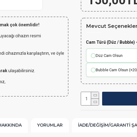
150,00T
lmak çok önemlidir!
Mevcut Seçenekler
 uyacağı cihazın resmi
Cam Türü (Düz / Bubble) -
 cihazınızla karşılaştırın, ve öyle
Düz Cam Olsun
Bubble Cam Olsun (+20
arak
ulaşabilirsiniz.
ız,
HAKKINDA
YORUMLAR
İADE/DEĞIŞIM/GARANTI Ş