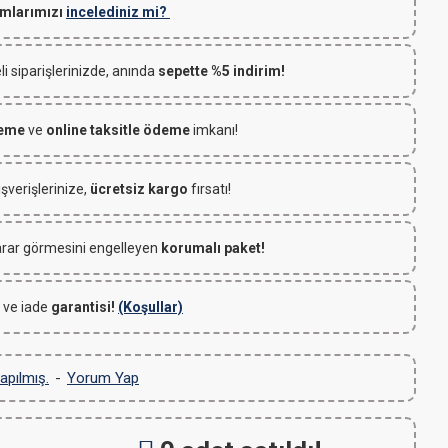
mlarımızı
incelediniz mi?
 siparişlerinizde, anında
sepette %5 indirim!
deme
ve
online taksitle ödeme
imkanı!
ışverişlerinize,
ücretsiz kargo
fırsatı!
rar görmesini engelleyen
korumalı paket!
 ve iade
garantisi!
(Koşullar)
apılmış.
-
Yorum Yap