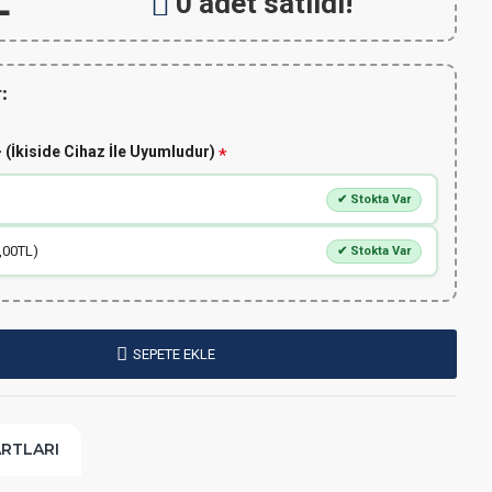
L
0 adet satıldı!
:
 (İkiside Cihaz İle Uyumludur)
✔ Stokta Var
,00TL)
✔ Stokta Var
SEPETE EKLE
ARTLARI