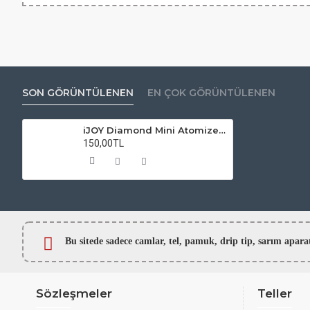
SON GÖRÜNTÜLENEN
EN ÇOK GÖRÜNTÜLENEN
iJOY Diamond Mini Atomizer Camı
150,00TL
Bu sitede sadece camlar,
tel, pamuk, drip tip, sarım ap
Sözleşmeler
Teller