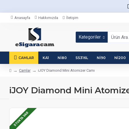
Anasayfa
Hakkımızda
İletişim
Kategoriler
CAMLAR
KA1
NI80
SS316L
NI90
NI200
Camlar
iJOY Diamond Mini Atomizer Camı
iJOY Diamond Mini Atomiz
STOKTA VAR