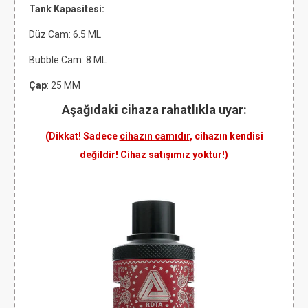
Tank Kapasitesi:
Düz Cam:
6.5 ML
Bubble Cam: 8 ML
Çap
: 25 MM
Aşağıdaki cihaza rahatlıkla uyar:
(Dikkat! Sadece
cihazın camıdır
, cihazın kendisi
değildir! Cihaz satışımız yoktur!)