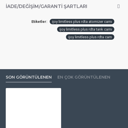
İADE/DEĞIŞIM/GARANTI ŞARTLARI
Etiketler:
ijoy limitless plus rdta atomizer camı
ijoy limitless plus rdta tank camı
ijoy limitless plus rdta cam
SON GÖRÜNTÜLENEN
EN ÇOK GÖRÜNTÜLENEN