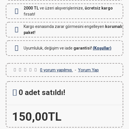
2000 TL
ve üzeri alışverişlerinize,
ücretsiz kargo
fırsatı!
Kargo esnasında zarar görmesini engelleyen
korumalı
paket!
Uyumluluk, değişim ve iade
garantisi!
(Koşullar)
0 yorum yapılmış.
-
Yorum Yap
0 adet satıldı!
150,00TL