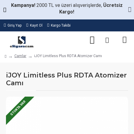
Kampanya!
2000 TL ve üzeri alışverişlerde,
Ücretsiz
Kargo!
Giriş Yap
Kayıt Ol
Kargo Takibi
Camlar
iJOY Limitless Plus RDTA Atomizer Camı
iJOY Limitless Plus RDTA Atomizer
Camı
STOKTA VAR