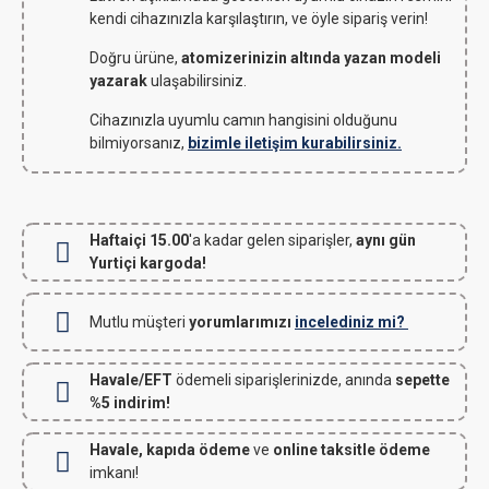
kendi cihazınızla karşılaştırın, ve öyle sipariş verin!
Doğru ürüne,
atomizerinizin altında yazan modeli
yazarak
ulaşabilirsiniz.
Cihazınızla uyumlu camın hangisini olduğunu
bilmiyorsanız,
bizimle iletişim kurabilirsiniz.
Haftaiçi 15.00
'a kadar gelen siparişler,
aynı gün
Yurtiçi kargoda!
Mutlu müşteri
yorumlarımızı
incelediniz mi?
Havale/EFT
ödemeli siparişlerinizde, anında
sepette
%5 indirim!
Havale, kapıda ödeme
ve
online taksitle ödeme
imkanı!