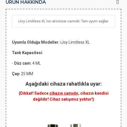
ÜRÜN HAKKINDA
iJoy Limitless XL'nın atomizer camıdır. Tam uyum sağlar.
Uyumlu Olduğu Modeller:
iJoy Limitless XL
Tank Kapasitesi:
-
Düz cam
: 4 ML
Çap
: 25 MM
Aşağıdaki cihaza rahatlıkla uyar:
(Dikkat! Sadece
cihazın camıdır
, cihazın kendisi
değildir! Cihaz satışımız yoktur!)