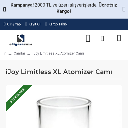
Kampanya!
2000 TL ve üzeri alışverişlerde,
Ücretsiz
Kargo!
Giriş Yap
Kayıt Ol
Kargo Takibi
Camlar
iJoy Limitless XL Atomizer Camı
iJoy Limitless XL Atomizer Camı
STOKTA VAR