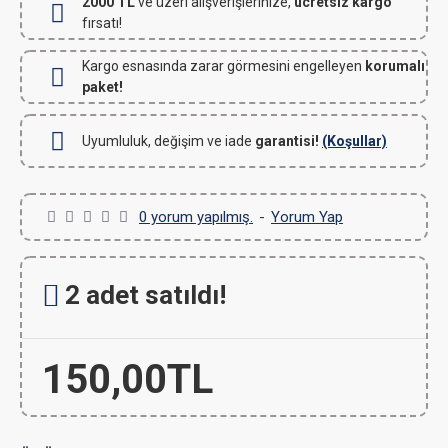
2000 TL
ve üzeri alışverişlerinize,
ücretsiz kargo
fırsatı!
Kargo esnasında zarar görmesini engelleyen
korumalı
paket!
Uyumluluk, değişim ve iade
garantisi!
(Koşullar)
0 yorum yapılmış.
-
Yorum Yap
2 adet satıldı!
150,00TL