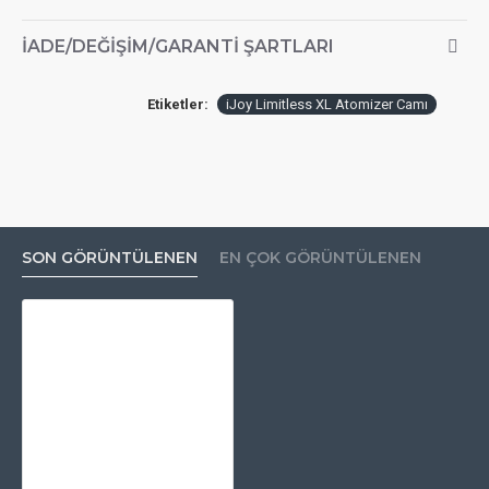
İADE/DEĞIŞIM/GARANTI ŞARTLARI
Etiketler:
iJoy Limitless XL Atomizer Camı
SON GÖRÜNTÜLENEN
EN ÇOK GÖRÜNTÜLENEN