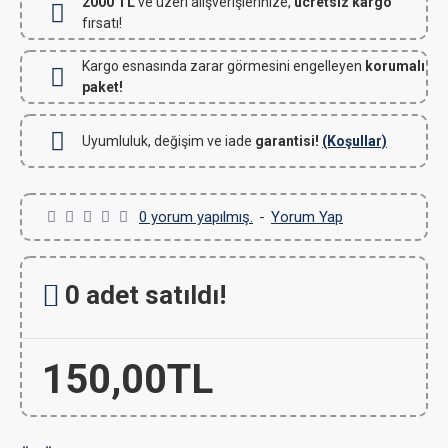
2000 TL
ve üzeri alışverişlerinize,
ücretsiz kargo
fırsatı!
Kargo esnasında zarar görmesini engelleyen
korumalı
paket!
Uyumluluk, değişim ve iade
garantisi!
(Koşullar)
0 yorum yapılmış.
-
Yorum Yap
0 adet satıldı!
150,00TL