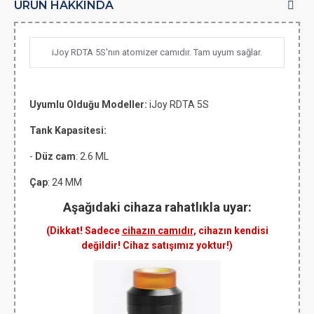
ÜRÜN HAKKINDA
iJoy RDTA 5S'nın atomizer camıdır. Tam uyum sağlar.
Uyumlu Olduğu Modeller:
iJoy RDTA 5S
Tank Kapasitesi:
-
Düz cam
: 2.6 ML
Çap
: 24 MM
Aşağıdaki cihaza rahatlıkla uyar:
(Dikkat! Sadece
cihazın camıdır
, cihazın kendisi
değildir! Cihaz satışımız yoktur!)