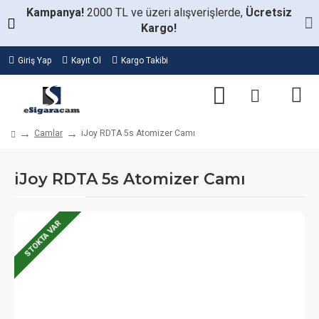
Kampanya!
2000 TL ve üzeri alışverişlerde,
Ücretsiz
Kargo!
Giriş Yap
Kayıt Ol
Kargo Takibi
Camlar
iJoy RDTA 5s Atomizer Camı
iJoy RDTA 5s Atomizer Camı
STOKTA VAR