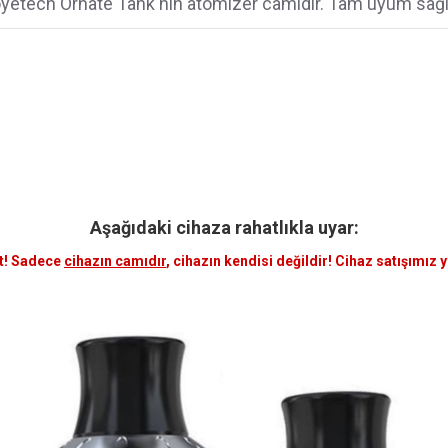
yetech Ornate Tank'nın atomizer camıdır. Tam uyum sağl
Aşağıdaki cihaza rahatlıkla uyar:
t! Sadece
cihazın camıdır
, cihazın kendisi değildir! Cihaz satışımız 