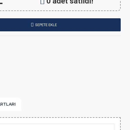
L
0 adet satıldı!
SEPETE EKLE
ARTLARI