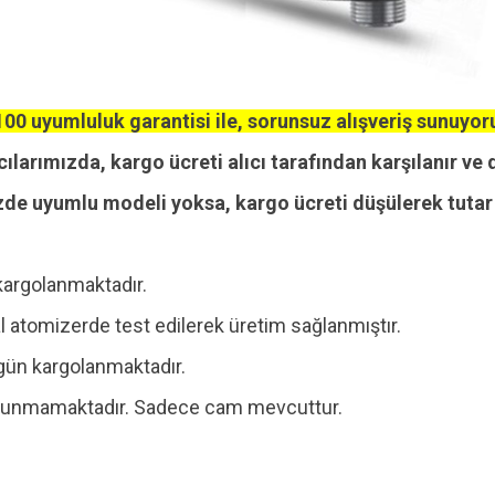
00 uyumluluk garantisi ile, sorunsuz alışveriş sunuyor
cılarımızda, kargo ücreti alıcı tarafından karşılanır ve 
zde uyumlu modeli yoksa, kargo ücreti düşülerek tutar i
kargolanmaktadır.
 atomizerde test edilerek üretim sağlanmıştır.
ı gün kargolanmaktadır.
 bulunmamaktadır. Sadece cam mevcuttur.