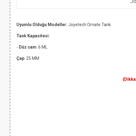
Jo
Uyumlu Olduğu Modeller:
Joyetech Ornate Tank
Tank Kapasitesi:
-
Düz cam
: 6 ML
Çap
: 25 MM
(Dikka