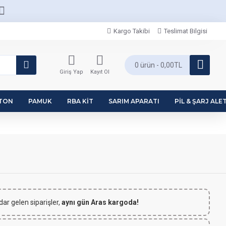
Kargo Takibi
Teslimat Bilgisi
0 ürün - 0,00TL
Giriş Yap
Kayıt Ol
PTON
PAMUK
RBA KIT
SARIM APARATI
PIL & ŞARJ ALET
dar gelen siparişler,
aynı gün Aras kargoda!