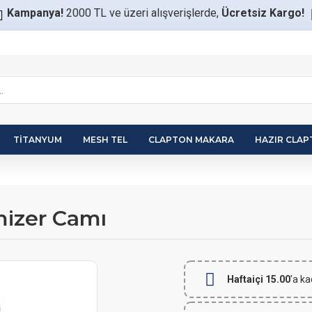
Kampanya!
2000 TL ve üzeri alışverişlerde,
Ücretsiz Kargo!
TITANYUM
MESH TEL
CLAPTON MAKARA
HAZIR CLA
mizer Camı
Haftaiçi 15.00
'a ka