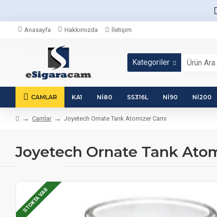
Anasayfa
Hakkımızda
İletişim
Kategoriler
CAMLAR
KA1
NI80
SS316L
NI90
NI200
Camlar
Joyetech Ornate Tank Atomizer Camı
Joyetech Ornate Tank Ato
STOKTA VAR