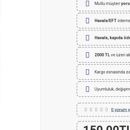
Mutlu müşteri
yoru
Havale/EFT
ödemeli
Havale, kapıda ö
2000 TL
ve üzeri al
Kargo esnasında za
Uyumluluk, değişim
0 yorum y