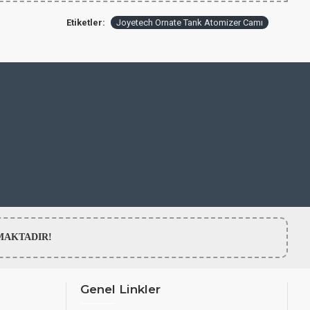
Etiketler:
Joyetech Ornate Tank Atomizer Camı
LMAMAKTADIR!
Genel Linkler