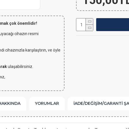
150,00T
lmak çok önemlidir!
 uyacağı cihazın resmi
 cihazınızla karşılaştırın, ve öyle
arak
ulaşabilirsiniz.
ız,
HAKKINDA
YORUMLAR
İADE/DEĞIŞIM/GARANTI Ş