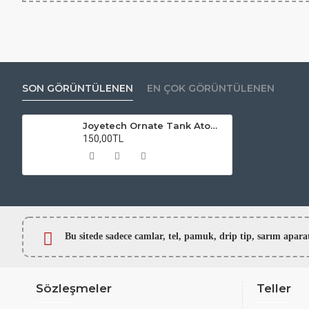
SON GÖRÜNTÜLENEN
EN ÇOK GÖRÜNTÜLENEN
Joyetech Ornate Tank Atomizer Camı
150,00TL
Bu sitede sadece camlar,
tel, pamuk, drip tip, sarım ap
Sözleşmeler
Teller