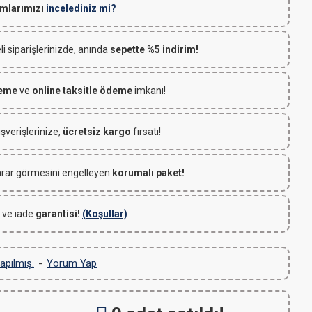
mlarımızı
incelediniz mi?
 siparişlerinizde, anında
sepette %5 indirim!
deme
ve
online taksitle ödeme
imkanı!
ışverişlerinize,
ücretsiz kargo
fırsatı!
rar görmesini engelleyen
korumalı paket!
 ve iade
garantisi!
(Koşullar)
apılmış.
-
Yorum Yap