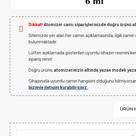
Dikkat!
Atomizer camı siparişlerinizde doğru ürünü a
Sitemizde yer alan her camın açıklamasında, ilgili camın
bulunmaktadır.
Lütfen açıklamada gösterilen uyumlu cihazın resmini kendi
sipariş verin!
Doğru ürüne,
atomizerinizin altında yazan modeli yaz
Cihazınızla uyumlu camın hangisini olduğunu bilmiyorsan
bizimle iletişim kurabilirsiniz.
ÜRÜN 