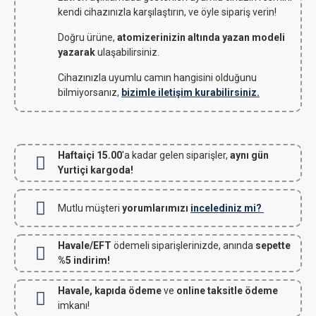
kendi cihazınızla karşılaştırın, ve öyle sipariş verin!
Doğru ürüne,
atomizerinizin altında yazan modeli
yazarak
ulaşabilirsiniz.
Cihazınızla uyumlu camın hangisini olduğunu
bilmiyorsanız,
bizimle iletişim kurabilirsiniz.
Haftaiçi 15.00
'a kadar gelen siparişler,
aynı gün
Yurtiçi kargoda!
Mutlu müşteri
yorumlarımızı
incelediniz mi?
Havale/EFT
ödemeli siparişlerinizde, anında
sepette
%5 indirim!
Havale, kapıda ödeme
ve
online taksitle ödeme
imkanı!