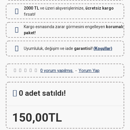
2000 TL
ve üzeri alışverişlerinize,
ücretsiz kargo
fırsatı!
Kargo esnasında zarar görmesini engelleyen
korumalı
paket!
Uyumluluk, değişim ve iade
garantisi!
(Koşullar)
0 yorum yapılmış.
-
Yorum Yap
0 adet satıldı!
150,00TL