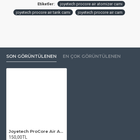
Etiketler:
joyetech procore air atomizer camı
joyetech procore air tank camı
joyetech procore air cam
SON GÖRÜNTÜLENEN
EN ÇOK GÖRÜNTÜLENEN
Joyetech ProCore Air Atomizer Camı
150,00TL