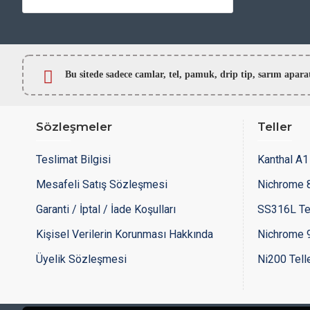
Bu sitede sadece camlar,
tel, pamuk, drip tip, sarım ap
Sözleşmeler
Teller
Teslimat Bilgisi
Kanthal A1 
Mesafeli Satış Sözleşmesi
Nichrome 8
Garanti / İptal / İade Koşulları
SS316L Te
Kişisel Verilerin Korunması Hakkında
Nichrome 9
Üyelik Sözleşmesi
Ni200 Tell