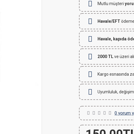
Mutlu müşteri
yoru
Havale/EFT
ödemeli
Havale, kapıda ö
2000 TL
ve üzeri al
Kargo esnasında za
Uyumluluk, değişim
0 yorum y