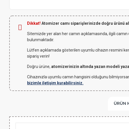
Dikkat!
Atomizer camı siparişlerinizde doğru ürünü a
Sitemizde yer alan her camın açıklamasında, ilgili camın
bulunmaktadır.
Lütfen açıklamada gösterilen uyumlu cihazın resmini kendi
sipariş verin!
Doğru ürüne,
atomizerinizin altında yazan modeli yaz
Cihazınızla uyumlu camın hangisini olduğunu bilmiyorsan
bizimle iletişim kurabilirsiniz.
ÜRÜN 