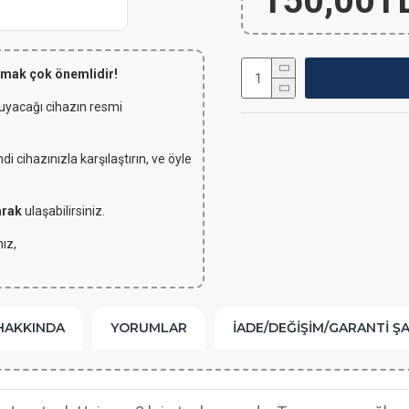
150,00T
lmak çok önemlidir!
 uyacağı cihazın resmi
 cihazınızla karşılaştırın, ve öyle
arak
ulaşabilirsiniz.
ız,
HAKKINDA
YORUMLAR
İADE/DEĞIŞIM/GARANTI Ş