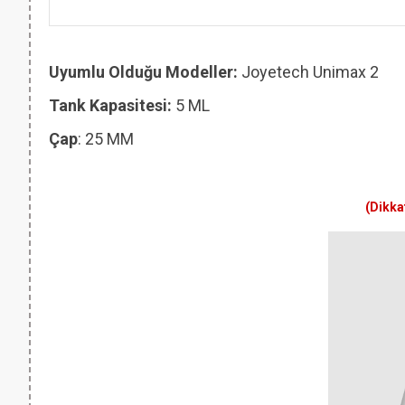
Uyumlu Olduğu Modeller:
Joyetech Unimax 2
Tank Kapasitesi:
5 ML
Çap
: 25 MM
(Dikka