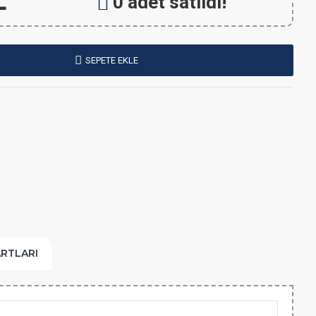
L
0 adet satıldı!
SEPETE EKLE
ARTLARI