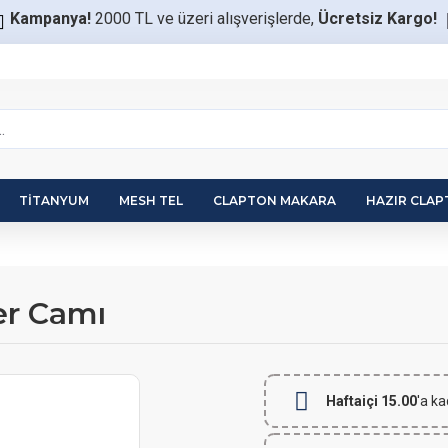
Kampanya!
2000 TL ve üzeri alışverişlerde,
Ücretsiz Kargo!
TITANYUM
MESH TEL
CLAPTON MAKARA
HAZIR CLA
er Camı
Haftaiçi 15.00
'a ka