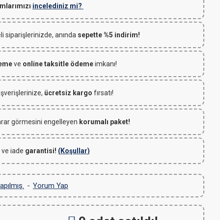
mlarımızı
incelediniz mi?
 siparişlerinizde, anında
sepette %5 indirim!
deme
ve
online taksitle ödeme
imkanı!
ışverişlerinize,
ücretsiz kargo
fırsatı!
rar görmesini engelleyen
korumalı paket!
 ve iade
garantisi!
(Koşullar)
apılmış.
-
Yorum Yap