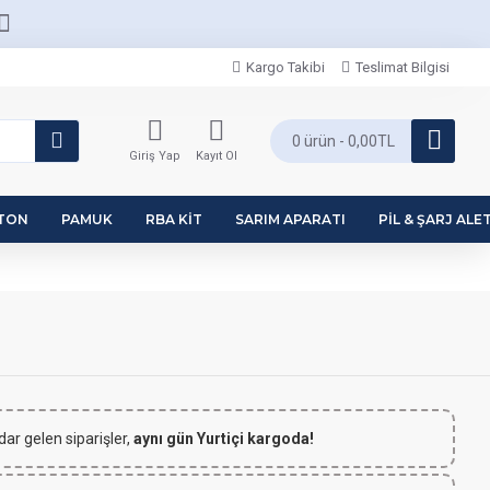
Kargo Takibi
Teslimat Bilgisi
0 ürün - 0,00TL
Giriş Yap
Kayıt Ol
PTON
PAMUK
RBA KIT
SARIM APARATI
PIL & ŞARJ ALET
dar gelen siparişler,
aynı gün Yurtiçi kargoda!