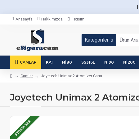
Anasayfa
Hakkımızda
İletişim
Kategoriler
CAMLAR
KA1
NI80
SS316L
NI90
NI200
Camlar
Joyetech Unimax 2 Atomizer Camı
Joyetech Unimax 2 Atomiz
STOKTA VAR