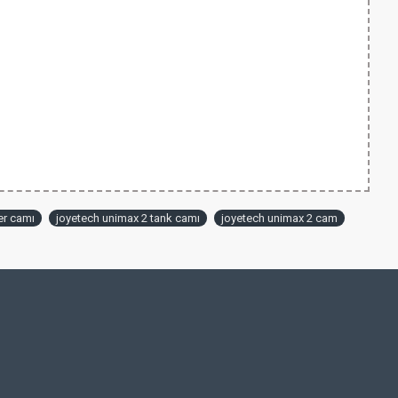
er camı
joyetech unimax 2 tank camı
joyetech unimax 2 cam