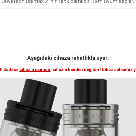
Joyetech Unimax 2 'nin tank camııdır .Tam uyum sağlar.
Aşağıdaki cihaza rahatlıkla uyar:
t! Sadece
cihazın camıdır
, cihazın kendisi değildir! Cihaz satışımız 