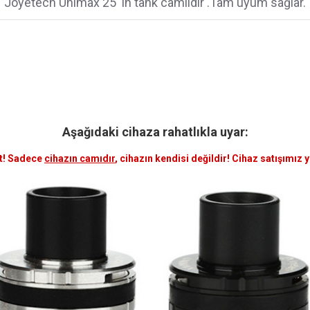
Joyetech Unimax 25 'in tank camııdır .Tam uyum sağlar.
Aşağıdaki cihaza rahatlıkla uyar:
t! Sadece
cihazın camıdır
, cihazın kendisi değildir! Cihaz satışımız 