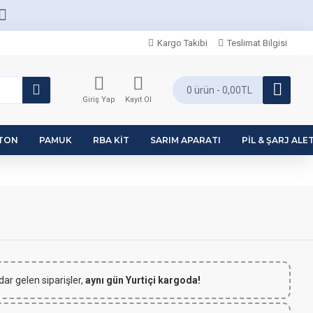
Kargo Takibi
Teslimat Bilgisi
0 ürün - 0,00TL
Giriş Yap
Kayıt Ol
PTON
PAMUK
RBA KIT
SARIM APARATI
PIL & ŞARJ ALET
dar gelen siparişler,
aynı gün Yurtiçi kargoda!