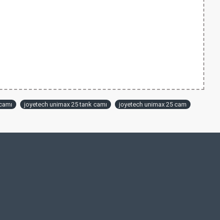
 camı
joyetech unimax 25 tank camı
joyetech unimax 25 cam