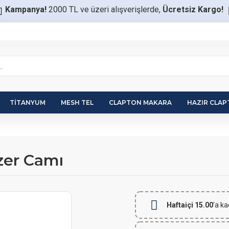
Kampanya!
2000 TL ve üzeri alışverişlerde,
Ücretsiz Kargo!
TITANYUM
MESH TEL
CLAPTON MAKARA
HAZIR CLA
zer Camı
Haftaiçi 15.00
'a ka