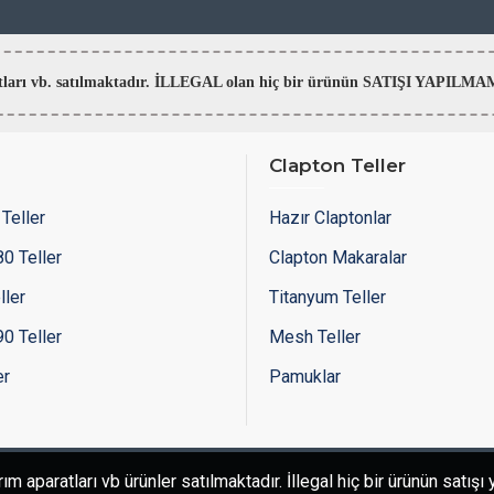
aratları vb. satılmaktadır. İLLEGAL olan hiç bir ürünün SATIŞI YAPI
Clapton Teller
Teller
Hazır Claptonlar
0 Teller
Clapton Makaralar
ller
Titanyum Teller
0 Teller
Mesh Teller
er
Pamuklar
 aparatları vb ürünler satılmaktadır. İllegal hiç bir ürünün satış