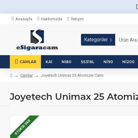
Anasayfa
Hakkımızda
İletişim
Kategoriler
CAMLAR
KA1
NI80
SS316L
NI90
NI200
Camlar
Joyetech Unimax 25 Atomizer Camı
Joyetech Unimax 25 Atomi
STOKTA VAR