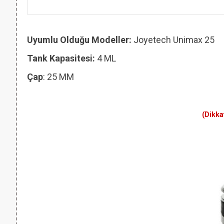
Uyumlu Olduğu Modeller:
Joyetech Unimax 25
Tank Kapasitesi:
4 ML
Çap
: 25 MM
(Dikka