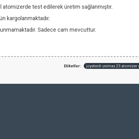
 atomizerde test edilerek üretim sağlanmıştır.
 gün kargolanmaktadır.
 bulunmamaktadır. Sadece cam mevcuttur.
Etiketler:
joyetech unimax 25 atomizer