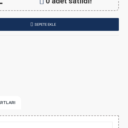
L
0 adet satıldı!
SEPETE EKLE
ARTLARI