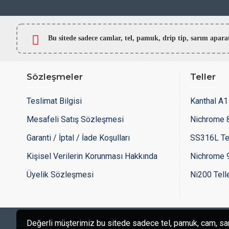
Bu sitede sadece camlar,
tel, pamuk, drip tip, sarım ap
Sözleşmeler
Teller
Teslimat Bilgisi
Kanthal A1 
Mesafeli Satış Sözleşmesi
Nichrome 8
Garanti / İptal / İade Koşulları
SS316L Te
Kişisel Verilerin Korunması Hakkında
Nichrome 9
Üyelik Sözleşmesi
Ni200 Tell
Değerli müşterimiz bu sitede sadece tel, pamuk, cam, sarım
Copyright © 2022 - esigaracam.com | Tüm hakları saklıdır.