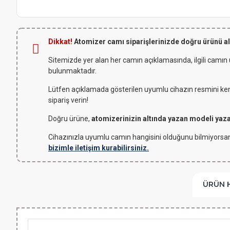
Dikkat!
Atomizer camı siparişlerinizde doğru ürünü a
Sitemizde yer alan her camın açıklamasında, ilgili camın
bulunmaktadır.
Lütfen açıklamada gösterilen uyumlu cihazın resmini kendi
sipariş verin!
Doğru ürüne,
atomizerinizin altında yazan modeli yaz
Cihazınızla uyumlu camın hangisini olduğunu bilmiyorsan
bizimle iletişim kurabilirsiniz.
ÜRÜN 