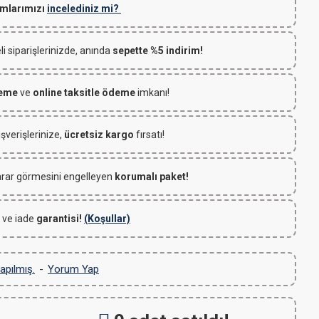
mlarımızı
incelediniz mi?
 siparişlerinizde, anında
sepette %5 indirim!
deme
ve
online taksitle ödeme
imkanı!
ışverişlerinize,
ücretsiz kargo
fırsatı!
rar görmesini engelleyen
korumalı paket!
 ve iade
garantisi!
(Koşullar)
apılmış.
-
Yorum Yap