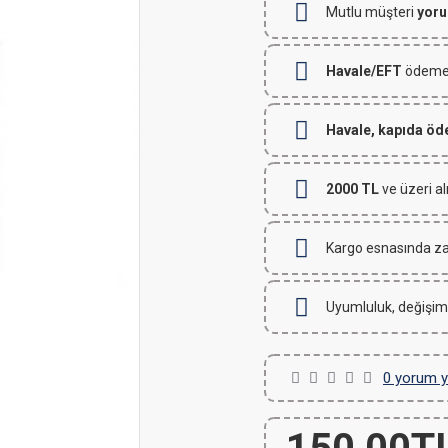
Mutlu müşteri
yoru
Havale/EFT
ödemeli
Havale, kapıda ö
2000 TL
ve üzeri al
Kargo esnasında za
Uyumluluk, değişim
0 yorum y