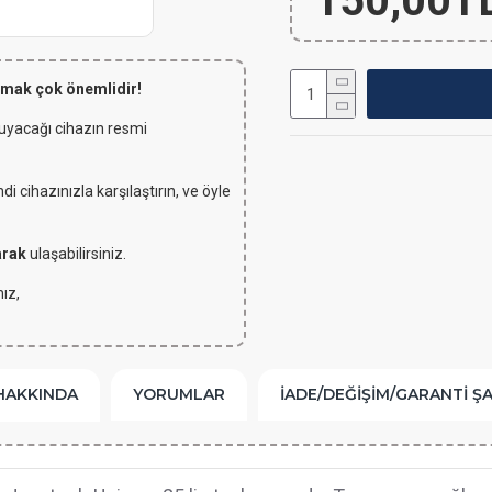
150,00T
lmak çok önemlidir!
 uyacağı cihazın resmi
 cihazınızla karşılaştırın, ve öyle
arak
ulaşabilirsiniz.
ız,
HAKKINDA
YORUMLAR
İADE/DEĞIŞIM/GARANTI Ş