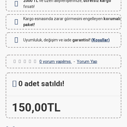
2000 TL
ve üzeri alışverişlerinize,
ücretsiz kargo
fırsatı!
Kargo esnasında zarar görmesini engelleyen
korumalı
paket!
Uyumluluk, değişim ve iade
garantisi!
(Koşullar)
0 yorum yapılmış.
-
Yorum Yap
0 adet satıldı!
150,00TL