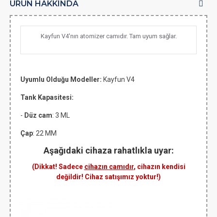
ÜRÜN HAKKINDA
Kayfun V4'nın atomizer camıdır. Tam uyum sağlar.
Uyumlu Olduğu Modeller:
Kayfun V4
Tank Kapasitesi:
-
Düz cam
: 3 ML
Çap
: 22 MM
Aşağıdaki cihaza rahatlıkla uyar:
(Dikkat! Sadece
cihazın camıdır
, cihazın kendisi
değildir! Cihaz satışımız yoktur!)