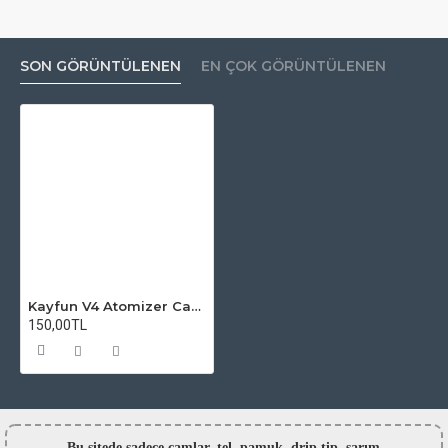
SON GÖRÜNTÜLENEN
EN ÇOK GÖRÜNTÜLENEN
Kayfun V4 Atomizer Camı
150,00TL
Bu sitede sadece camlar,
tel, pamuk, drip tip, sarım