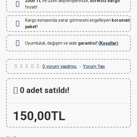
2000 TL
ve üzeri alışverişlerinize,
ücretsiz kargo
fırsatı!
Kargo esnasında zarar görmesini engelleyen
korumalı
paket!
Uyumluluk, değişim ve iade
garantisi!
(Koşullar)
0 yorum yapılmış.
-
Yorum Yap
0 adet satıldı!
150,00TL