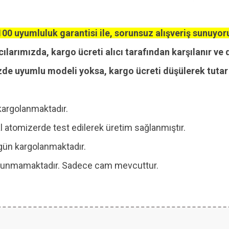
00 uyumluluk garantisi ile, sorunsuz alışveriş sunuyor
cılarımızda, kargo ücreti alıcı tarafından karşılanır ve 
zde uyumlu modeli yoksa, kargo ücreti düşülerek tutar i
kargolanmaktadır.
 atomizerde test edilerek üretim sağlanmıştır.
ı gün kargolanmaktadır.
 bulunmamaktadır. Sadece cam mevcuttur.