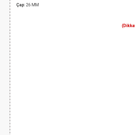
Çap
: 26 MM
(Dikka