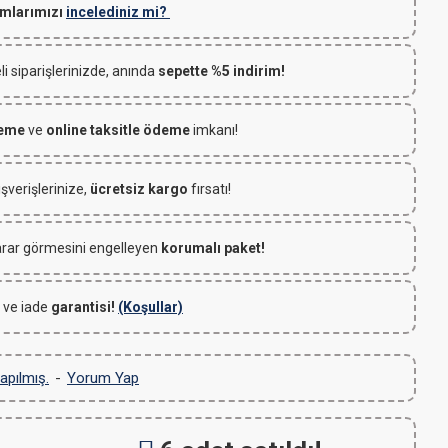
mlarımızı
incelediniz mi?
 siparişlerinizde, anında
sepette %5 indirim!
deme
ve
online taksitle ödeme
imkanı!
ışverişlerinize,
ücretsiz kargo
fırsatı!
rar görmesini engelleyen
korumalı paket!
 ve iade
garantisi!
(Koşullar)
apılmış.
-
Yorum Yap