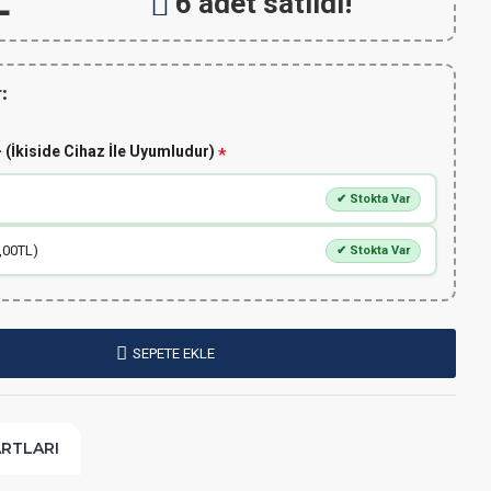
L
6 adet satıldı!
:
 (İkiside Cihaz İle Uyumludur)
✔ Stokta Var
,00TL)
✔ Stokta Var
SEPETE EKLE
ARTLARI