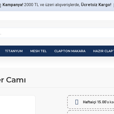
Kampanya!
2000 TL ve üzeri alışverişlerde,
Ücretsiz Kargo!
TITANYUM
MESH TEL
CLAPTON MAKARA
HAZIR CLA
er Camı
Haftaiçi 15.00
'a ka