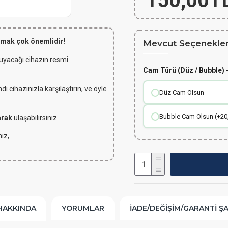
150,00T
lmak çok önemlidir!
Mevcut Seçenekler
 uyacağı cihazın resmi
Cam Türü (Düz / Bubble) -
 cihazınızla karşılaştırın, ve öyle
Düz Cam Olsun
Bubble Cam Olsun (+20
arak
ulaşabilirsiniz.
ız,
HAKKINDA
YORUMLAR
İADE/DEĞIŞIM/GARANTI Ş