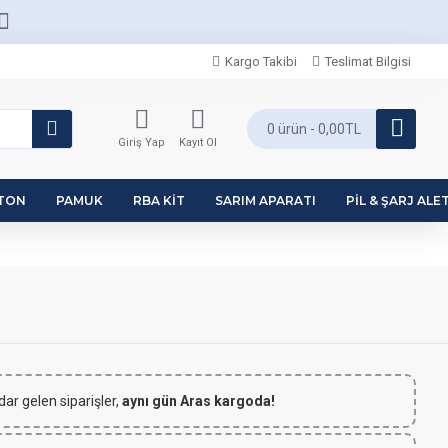
Kargo Takibi
Teslimat Bilgisi
0 ürün - 0,00TL
Giriş Yap
Kayıt Ol
PTON
PAMUK
RBA KIT
SARIM APARATI
PIL & ŞARJ ALET
dar gelen siparişler,
aynı gün Aras kargoda!