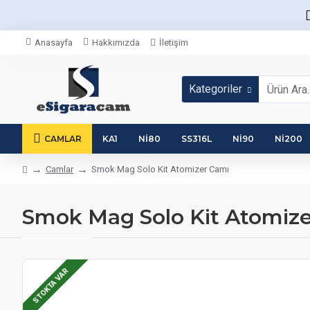
Anasayfa
Hakkımızda
İletişim
Kategoriler
CAMLAR
KA1
NI80
SS316L
NI90
NI200
Camlar
Smok Mag Solo Kit Atomizer Camı
Smok Mag Solo Kit Atomiz
STOKTA VAR