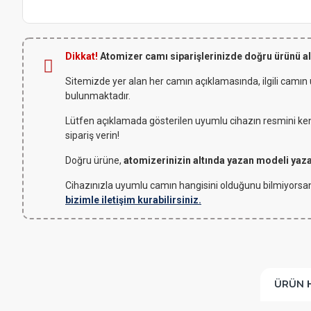
Dikkat!
Atomizer camı siparişlerinizde doğru ürünü a
Sitemizde yer alan her camın açıklamasında, ilgili camın
bulunmaktadır.
Lütfen açıklamada gösterilen uyumlu cihazın resmini kendi
sipariş verin!
Doğru ürüne,
atomizerinizin altında yazan modeli yaz
Cihazınızla uyumlu camın hangisini olduğunu bilmiyorsan
bizimle iletişim kurabilirsiniz.
ÜRÜN 