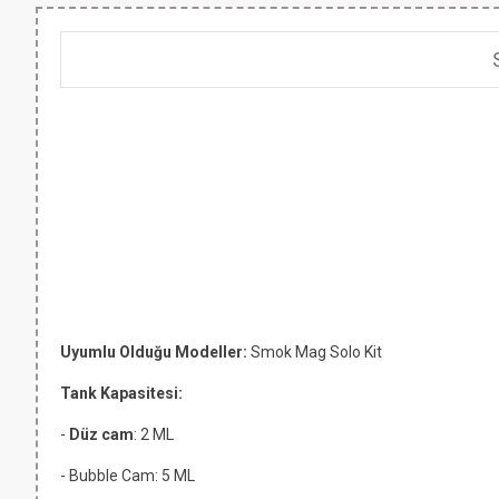
Uyumlu Olduğu Modeller:
Smok Mag Solo Kit
Tank Kapasitesi:
-
Düz cam
: 2 ML
- Bubble Cam: 5 ML