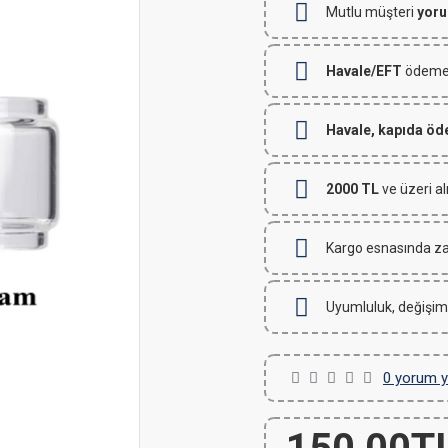
Mutlu müşteri
yoru
Havale/EFT
ödemeli
Havale, kapıda ö
2000 TL
ve üzeri al
Kargo esnasında za
Uyumluluk, değişim
0 yorum y