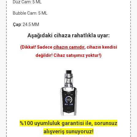
Düz Cam: 5 ML
Bubble Cam: 5 ML
Çap
: 24.5 MM
Aşağıdaki cihaza rahatlıkla uyar:
(Dikkat! Sadece
cihazın camıdır
, cihazın kendisi
değildir! Cihaz satışımız yoktur!)
%100 uyumluluk garantisi ile, sorunsuz
alışveriş sunuyoruz!