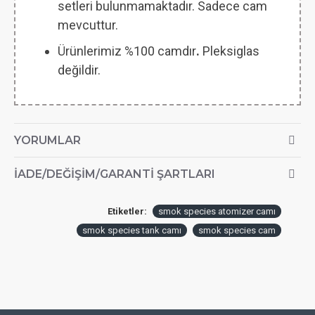
setleri bulunmamaktadır. Sadece cam
mevcuttur.
Ürünlerimiz %100 camdır
.
Pleksiglas
değildir.
YORUMLAR
İADE/DEĞIŞIM/GARANTI ŞARTLARI
Etiketler:
smok species atomizer camı
smok species tank camı
smok species cam