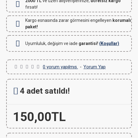
2000 TL
ve üzeri alışverişlerinize,
ücretsiz kargo
fırsatı!
Kargo esnasında zarar görmesini engelleyen
korumalı
paket!
Uyumluluk, değişim ve iade
garantisi!
(Koşullar)
0 yorum yapılmış.
-
Yorum Yap
4 adet satıldı!
150,00TL