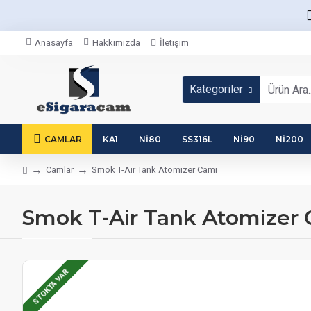
Anasayfa
Hakkımızda
İletişim
Kategoriler
CAMLAR
KA1
NI80
SS316L
NI90
NI200
Camlar
Smok T-Air Tank Atomizer Camı
Smok T-Air Tank Atomizer
STOKTA VAR