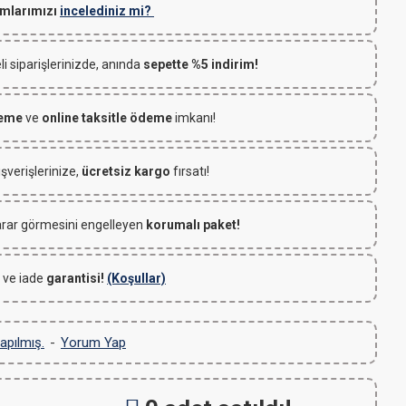
mlarımızı
incelediniz mi?
 siparişlerinizde, anında
sepette %5 indirim!
deme
ve
online taksitle ödeme
imkanı!
ışverişlerinize,
ücretsiz kargo
fırsatı!
rar görmesini engelleyen
korumalı paket!
 ve iade
garantisi!
(Koşullar)
apılmış.
-
Yorum Yap