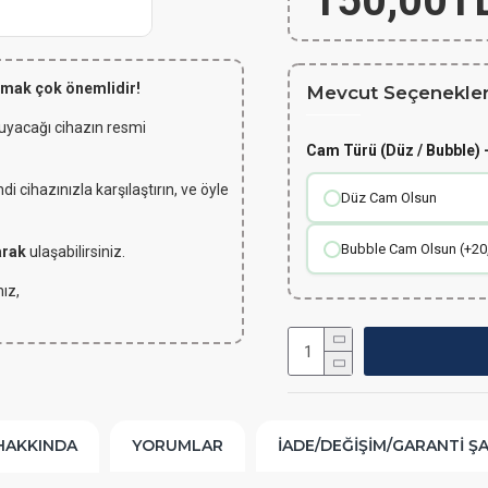
150,00T
lmak çok önemlidir!
Mevcut Seçenekler
 uyacağı cihazın resmi
Cam Türü (Düz / Bubble) -
 cihazınızla karşılaştırın, ve öyle
Düz Cam Olsun
Bubble Cam Olsun (+20
arak
ulaşabilirsiniz.
ız,
HAKKINDA
YORUMLAR
İADE/DEĞIŞIM/GARANTI Ş