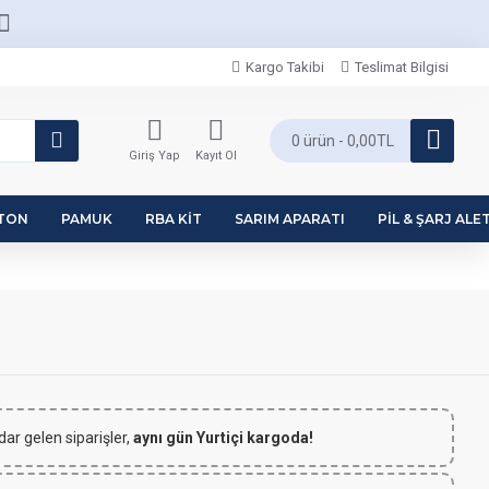
Kargo Takibi
Teslimat Bilgisi
0 ürün - 0,00TL
Giriş Yap
Kayıt Ol
PTON
PAMUK
RBA KIT
SARIM APARATI
PIL & ŞARJ ALET
dar gelen siparişler,
aynı gün Yurtiçi kargoda!