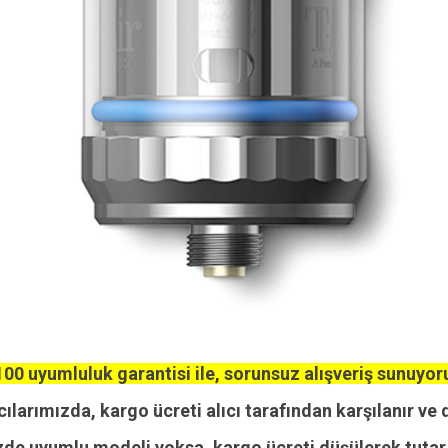
00 uyumluluk garantisi ile, sorunsuz alışveriş sunuyor
cılarımızda, kargo ücreti alıcı tarafından karşılanır ve 
zde uyumlu modeli yoksa, kargo ücreti düşülerek tutar i