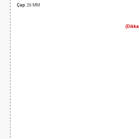
Çap
: 26 MM
(Dikka