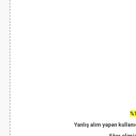
%1
Yanlış alım yapan kullanı
Eğer elimi