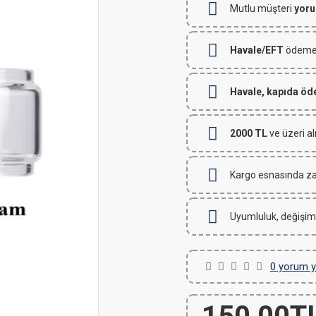
Mutlu müşteri
yoru
Havale/EFT
ödemeli
Havale, kapıda ö
2000 TL
ve üzeri al
Kargo esnasında za
Uyumluluk, değişim
0 yorum y