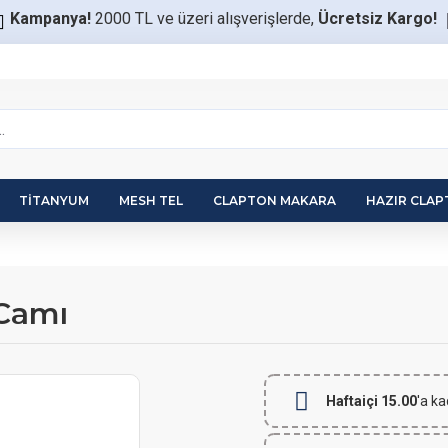
Kampanya!
2000 TL ve üzeri alışverişlerde,
Ücretsiz Kargo!
TITANYUM
MESH TEL
CLAPTON MAKARA
HAZIR CLA
 Camı
Haftaiçi 15.00
'a ka