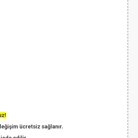
uz!
değişim ücretsiz sağlanır.
ade edilir.