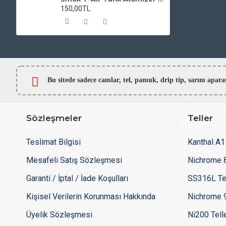
150,00TL
Bu sitede sadece camlar,
tel, pamuk, drip tip, sarım ap
Sözleşmeler
Teller
Teslimat Bilgisi
Kanthal A1 
Mesafeli Satış Sözleşmesi
Nichrome 8
Garanti / İptal / İade Koşulları
SS316L Te
Kişisel Verilerin Korunması Hakkında
Nichrome 9
Üyelik Sözleşmesi
Ni200 Tell