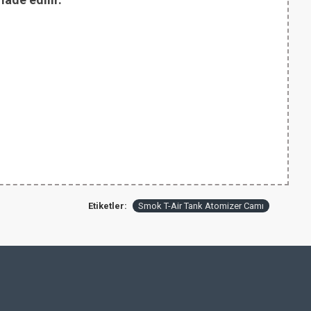
Etiketler:
Smok T-Air Tank Atomizer Camı