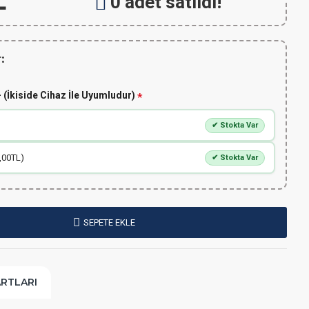
L
0 adet satıldı!
:
 (İkiside Cihaz İle Uyumludur)
✔ Stokta Var
,00TL)
✔ Stokta Var
SEPETE EKLE
ARTLARI