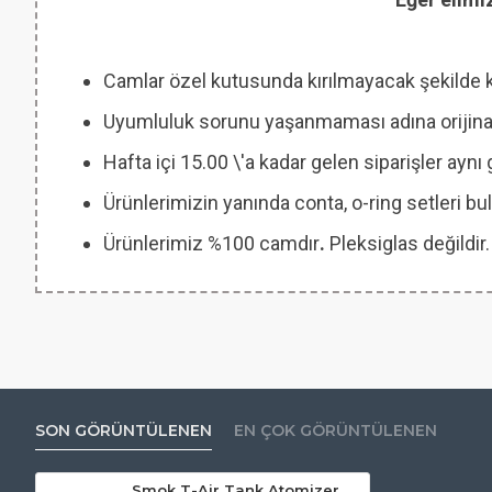
Camlar özel kutusunda kırılmayacak şekilde 
Uyumluluk sorunu yaşanmaması adına orijinal
Hafta içi 15.00 \'a kadar gelen siparişler ayn
Ürünlerimizin yanında conta, o-ring setleri
Ürünlerimiz %100 camdır
.
Pleksiglas değildir.
SON GÖRÜNTÜLENEN
EN ÇOK GÖRÜNTÜLENEN
Smok T-Air Tank Atomizer Camı