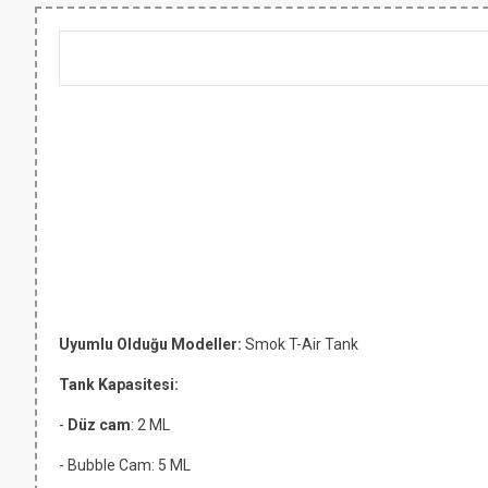
Uyumlu Olduğu Modeller:
Smok T-Air Tank
Tank Kapasitesi:
-
Düz cam
: 2 ML
- Bubble Cam: 5 ML