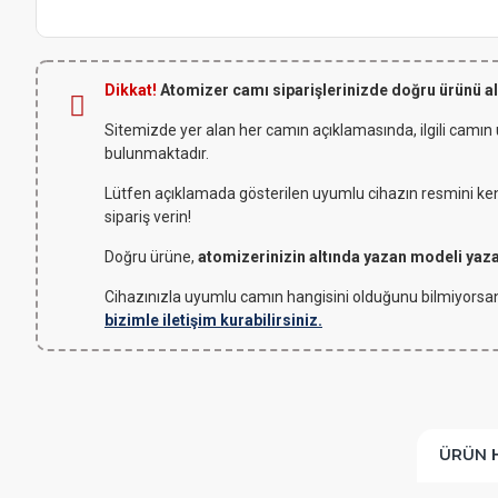
Dikkat!
Atomizer camı siparişlerinizde doğru ürünü a
Sitemizde yer alan her camın açıklamasında, ilgili camın
bulunmaktadır.
Lütfen açıklamada gösterilen uyumlu cihazın resmini kendi
sipariş verin!
Doğru ürüne,
atomizerinizin altında yazan modeli yaz
Cihazınızla uyumlu camın hangisini olduğunu bilmiyorsan
bizimle iletişim kurabilirsiniz.
ÜRÜN 