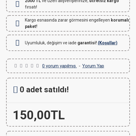
2000 TL
ve üzeri alışverişlerinize,
ücretsiz kargo
fırsatı!
Kargo esnasında zarar görmesini engelleyen
korumalı
paket!
Uyumluluk, değişim ve iade
garantisi!
(Koşullar)
0 yorum yapılmış.
-
Yorum Yap
0 adet satıldı!
150,00TL