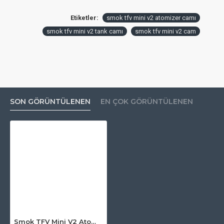
Etiketler:
smok tfv mini v2 atomizer camı
smok tfv mini v2 tank camı
smok tfv mini v2 cam
SON GÖRÜNTÜLENEN
EN ÇOK GÖRÜNTÜLENEN
Smok TFV Mini V2 Atomizer Camı