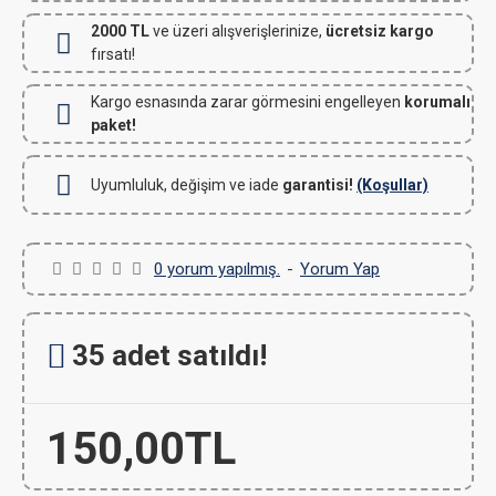
2000 TL
ve üzeri alışverişlerinize,
ücretsiz kargo
fırsatı!
Kargo esnasında zarar görmesini engelleyen
korumalı
paket!
Uyumluluk, değişim ve iade
garantisi!
(Koşullar)
0 yorum yapılmış.
-
Yorum Yap
35 adet satıldı!
150,00TL