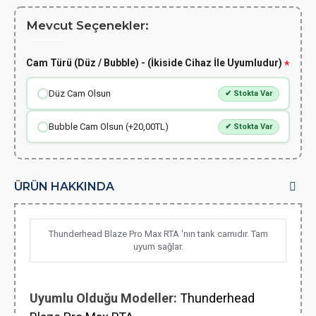
Mevcut Seçenekler:
Cam Türü (Düz / Bubble) - (İkiside Cihaz İle Uyumludur)
Düz Cam Olsun
✔ Stokta Var
Bubble Cam Olsun (+20,00TL)
✔ Stokta Var
ÜRÜN HAKKINDA
Thunderhead Blaze Pro Max RTA 'nın tank camıdır. Tam
uyum sağlar.
Uyumlu Olduğu Modeller:
Thunderhead