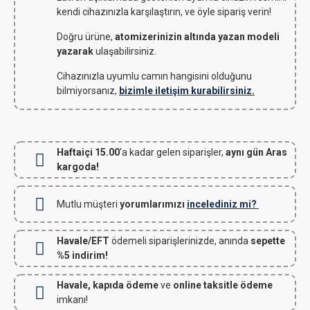
kendi cihazınızla karşılaştırın, ve öyle sipariş verin!
Doğru ürüne,
atomizerinizin altında yazan modeli
yazarak
ulaşabilirsiniz.
Cihazınızla uyumlu camın hangisini olduğunu
bilmiyorsanız,
bizimle iletişim kurabilirsiniz.
Haftaiçi 15.00
'a kadar gelen siparişler,
aynı gün Aras
kargoda!
Mutlu müşteri
yorumlarımızı
incelediniz mi?
Havale/EFT
ödemeli siparişlerinizde, anında
sepette
%5 indirim!
Havale, kapıda ödeme
ve
online taksitle ödeme
imkanı!