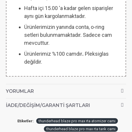
Hafta içi 15.00 'a kadar gelen siparişler
aynı gün kargolanmaktadır.
Ürünlerimizin yanında conta, o-ring
setleri bulunmamaktadır. Sadece cam
mevcuttur.
Ürünlerimiz %100 camdır
.
Pleksiglas
değildir.
YORUMLAR
İADE/DEĞIŞIM/GARANTI ŞARTLARI
Etiketler:
thunderhead blaze pro max rta atomizer camı
thunderhead blaze pro max rta tank camı