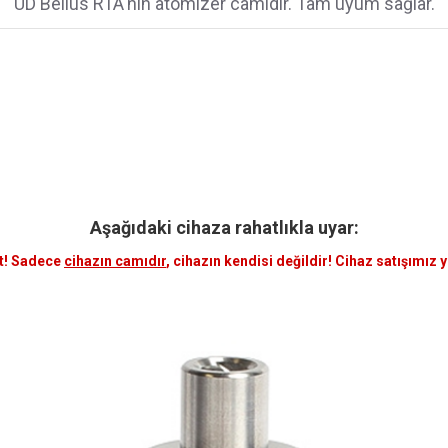
UD Bellus RTA'nın atomizer camıdır. Tam uyum sağlar.
Aşağıdaki cihaza rahatlıkla uyar:
t! Sadece
cihazın camıdır
, cihazın kendisi değildir! Cihaz satışımız 