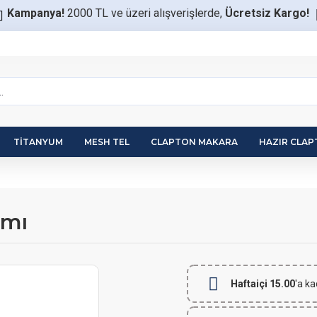
Kampanya!
2000 TL ve üzeri alışverişlerde,
Ücretsiz Kargo!
TITANYUM
MESH TEL
CLAPTON MAKARA
HAZIR CLA
amı
Haftaiçi 15.00
'a ka