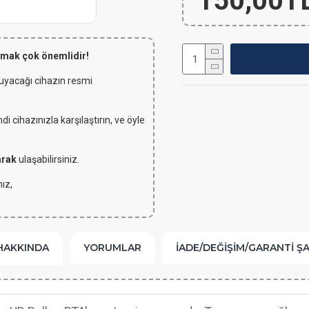
150,00T
lmak çok önemlidir!
 uyacağı cihazın resmi
 cihazınızla karşılaştırın, ve öyle
arak
ulaşabilirsiniz.
ız,
HAKKINDA
YORUMLAR
İADE/DEĞIŞIM/GARANTI Ş