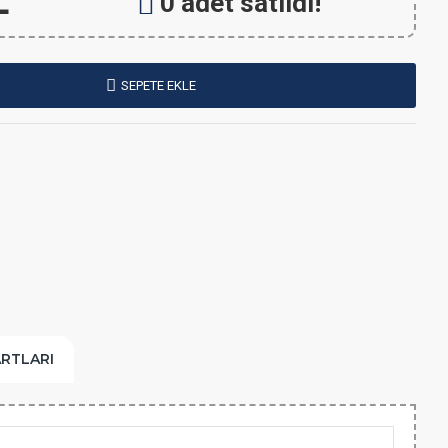
L
0 adet satıldı!
SEPETE EKLE
ARTLARI