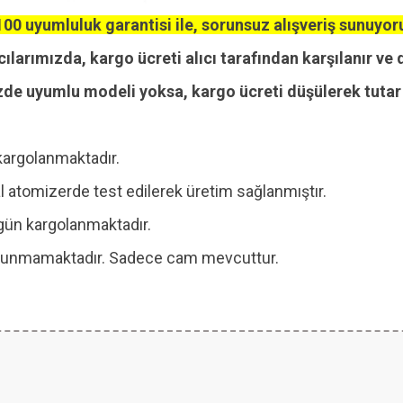
00 uyumluluk garantisi ile, sorunsuz alışveriş sunuyor
cılarımızda, kargo ücreti alıcı tarafından karşılanır ve 
zde uyumlu modeli yoksa, kargo ücreti düşülerek tutar i
kargolanmaktadır.
 atomizerde test edilerek üretim sağlanmıştır.
ı gün kargolanmaktadır.
 bulunmamaktadır. Sadece cam mevcuttur.