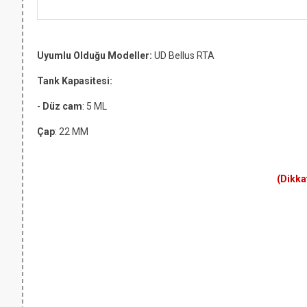
Uyumlu Olduğu Modeller:
UD Bellus RTA
Tank Kapasitesi:
-
Düz cam
: 5 ML
Çap
: 22 MM
(Dikka