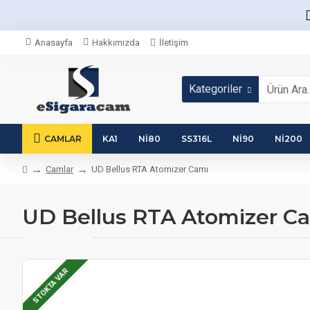
Anasayfa
Hakkımızda
İletişim
Kategoriler
CAMLAR
KA1
NI80
SS316L
NI90
NI200
Camlar
UD Bellus RTA Atomizer Camı
UD Bellus RTA Atomizer C
STOKTA VAR