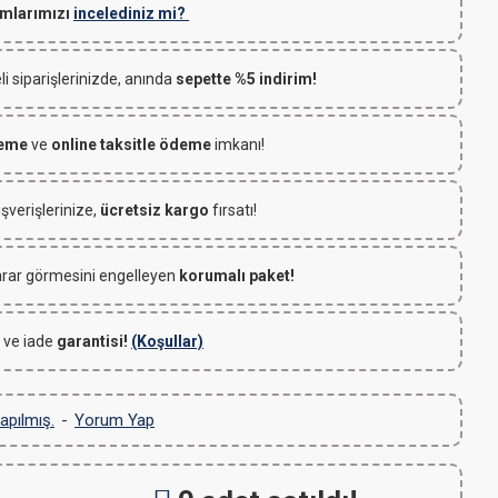
mlarımızı
incelediniz mi?
 siparişlerinizde, anında
sepette %5 indirim!
deme
ve
online taksitle ödeme
imkanı!
ışverişlerinize,
ücretsiz kargo
fırsatı!
rar görmesini engelleyen
korumalı paket!
 ve iade
garantisi!
(Koşullar)
apılmış.
-
Yorum Yap