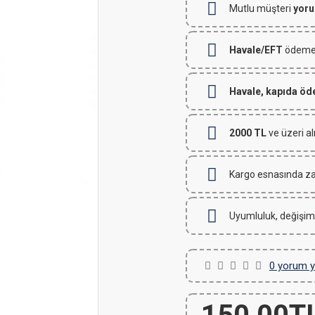
Mutlu müşteri
yoru
Havale/EFT
ödemeli
Havale, kapıda ö
2000 TL
ve üzeri al
Kargo esnasında za
Uyumluluk, değişim
0 yorum y