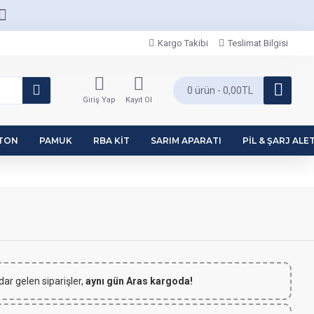
Kargo Takibi
Teslimat Bilgisi
0 ürün - 0,00TL
Giriş Yap
Kayıt Ol
PTON
PAMUK
RBA KIT
SARIM APARATI
PIL & ŞARJ ALET
dar gelen siparişler,
aynı gün Aras kargoda!