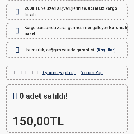
2000 TL
ve üzeri alışverişlerinize,
ücretsiz kargo
fırsatı!
Kargo esnasında zarar görmesini engelleyen
korumalı
paket!
Uyumluluk, değişim ve iade
garantisi!
(Koşullar)
0 yorum yapılmış.
-
Yorum Yap
0 adet satıldı!
150,00TL