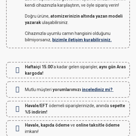
kendi cihazınızla karşılaştırın, ve öyle sipariş verin!
Doğru ürüne,
atomizerinizin altında yazan modeli
yazarak
ulaşabilirsiniz.
Cihazınızla uyumlu camın hangisini olduğunu
bilmiyorsanız,
bizimle iletişim kurabilirsiniz.
Haftaiçi 15.00
'a kadar gelen siparişler,
aynı gün Aras
kargoda!
Mutlu müşteri
yorumlarımızı
incelediniz mi?
Havale/EFT
ödemeli siparişlerinizde, anında
sepette
%5 indirim!
Havale, kapıda ödeme
ve
online taksitle ödeme
imkanı!