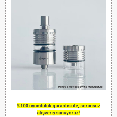
%100 uyumluluk garantisi ile, sorunsuz
alışveriş sunuyoruz!