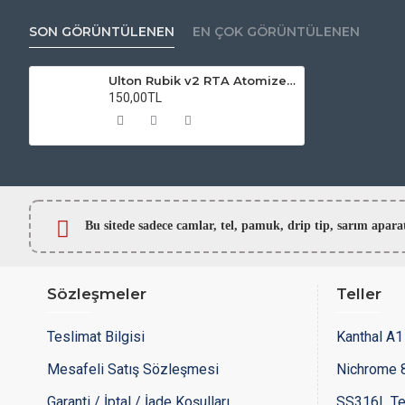
SON GÖRÜNTÜLENEN
EN ÇOK GÖRÜNTÜLENEN
Ulton Rubik v2 RTA Atomizer Camı
150,00TL
Bu sitede sadece camlar,
tel, pamuk, drip tip, sarım ap
Sözleşmeler
Teller
Teslimat Bilgisi
Kanthal A1 
Mesafeli Satış Sözleşmesi
Nichrome 8
Garanti / İptal / İade Koşulları
SS316L Te