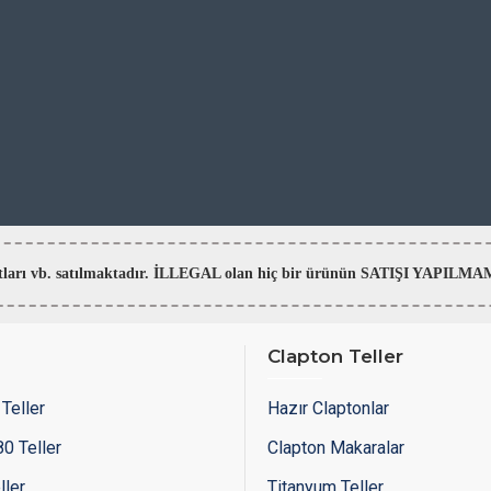
aratları vb. satılmaktadır. İLLEGAL olan hiç bir ürünün SATIŞI YAPI
Clapton Teller
Teller
Hazır Claptonlar
0 Teller
Clapton Makaralar
ller
Titanyum Teller