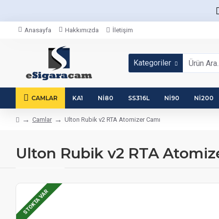
Anasayfa
Hakkımızda
İletişim
Kategoriler
CAMLAR
KA1
NI80
SS316L
NI90
NI200
Camlar
Ulton Rubik v2 RTA Atomizer Camı
Ulton Rubik v2 RTA Atomiz
STOKTA VAR