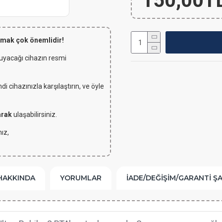
150,00T
lmak çok önemlidir!
 uyacağı cihazın resmi
 cihazınızla karşılaştırın, ve öyle
arak
ulaşabilirsiniz.
ız,
HAKKINDA
YORUMLAR
İADE/DEĞIŞIM/GARANTI Ş