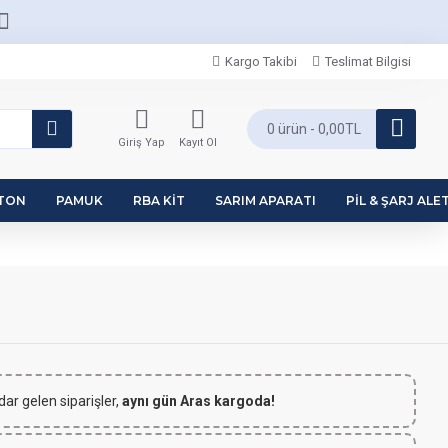
Kargo Takibi
Teslimat Bilgisi
0 ürün - 0,00TL
Giriş Yap
Kayıt Ol
PTON
PAMUK
RBA KIT
SARIM APARATI
PIL & ŞARJ ALET
dar gelen siparişler,
aynı gün Aras kargoda!