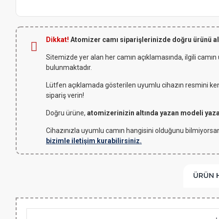
Dikkat!
Atomizer camı siparişlerinizde doğru ürünü a
Sitemizde yer alan her camın açıklamasında, ilgili camın
bulunmaktadır.
Lütfen açıklamada gösterilen uyumlu cihazın resmini kendi
sipariş verin!
Doğru ürüne,
atomizerinizin altında yazan modeli yaz
Cihazınızla uyumlu camın hangisini olduğunu bilmiyorsan
bizimle iletişim kurabilirsiniz.
ÜRÜN 