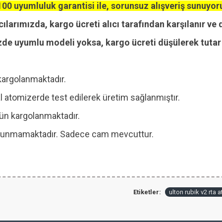
00 uyumluluk garantisi ile, sorunsuz alışveriş sunuyor
cılarımızda, kargo ücreti alıcı tarafından karşılanır ve 
zde uyumlu modeli yoksa, kargo ücreti düşülerek tutar i
kargolanmaktadır.
 atomizerde test edilerek üretim sağlanmıştır.
 gün kargolanmaktadır.
 bulunmamaktadır. Sadece cam mevcuttur.
Etiketler:
ulton rubik v2 rta 