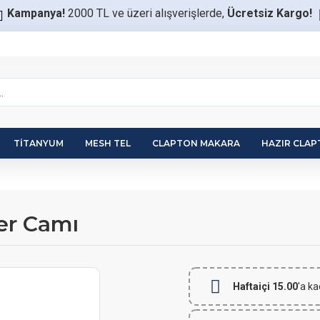
Kampanya!
2000 TL ve üzeri alışverişlerde,
Ücretsiz Kargo!
TITANYUM
MESH TEL
CLAPTON MAKARA
HAZIR CLA
er Camı
Haftaiçi 15.00
'a ka