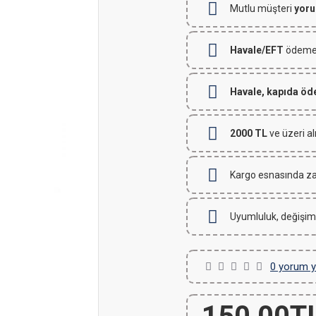
Mutlu müşteri
yoru
Havale/EFT
ödemeli
Havale, kapıda ö
2000 TL
ve üzeri al
Kargo esnasında za
Uyumluluk, değişim
0 yorum y