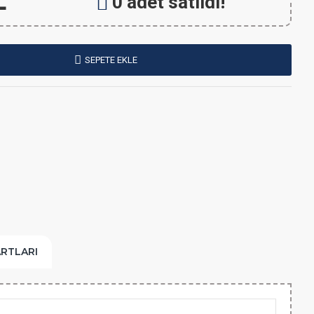
L
0 adet satıldı!
SEPETE EKLE
ARTLARI