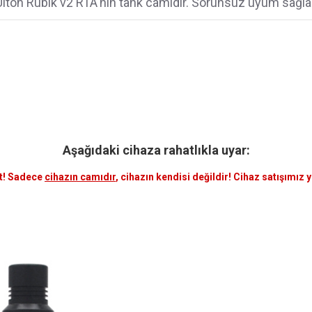
Ulton Rubik v2 RTA'nın tank camıdır. Sorunsuz uyum sağlar
Aşağıdaki cihaza rahatlıkla uyar:
t! Sadece
cihazın camıdır
, cihazın kendisi değildir! Cihaz satışımız 