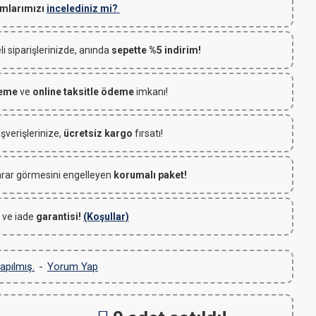
mlarımızı
incelediniz mi?
 siparişlerinizde, anında
sepette %5 indirim!
deme
ve
online taksitle ödeme
imkanı!
ışverişlerinize,
ücretsiz kargo
fırsatı!
rar görmesini engelleyen
korumalı paket!
 ve iade
garantisi!
(Koşullar)
apılmış.
-
Yorum Yap