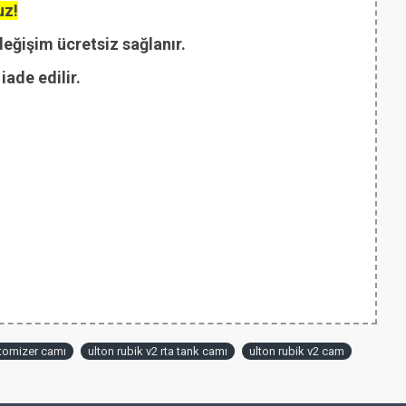
uz!
değişim ücretsiz sağlanır.
ade edilir.
atomizer camı
ulton rubik v2 rta tank camı
ulton rubik v2 cam