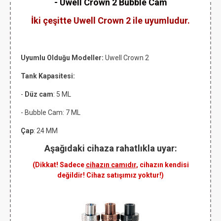
- Uwell Crown 2 Bubble Cam
İki çeşitte Uwell Crown 2 ile uyumludur.
Uyumlu Olduğu Modeller:
Uwell Crown 2
Tank Kapasitesi:
-
Düz cam
: 5 ML
- Bubble Cam: 7 ML
Çap
: 24 MM
Aşağıdaki cihaza rahatlıkla uyar:
(Dikkat! Sadece
cihazın camıdır
, cihazın kendisi
değildir! Cihaz satışımız yoktur!)