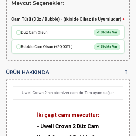
Mevcut Seçenekler:
Cam Türü (Düz / Bubble) - (İkiside Cihaz İle Uyumludur)
Düz Cam Olsun
✔ Stokta Var
Bubble Cam Olsun (+20,00TL)
✔ Stokta Var
ÜRÜN HAKKINDA
Uwell Crown 2'nın atomizer camıdır. Tam uyum sağlar.
İki çeşit camı mevcuttur:
- Uwell Crown 2 Düz Cam