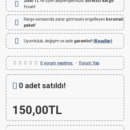
2000 TL
ve üzeri alışverişlerinize,
ücretsiz kargo
fırsatı!
Kargo esnasında zarar görmesini engelleyen
korumalı
paket!
Uyumluluk, değişim ve iade
garantisi!
(Koşullar)
0 yorum yapılmış.
-
Yorum Yap
0 adet satıldı!
150,00TL