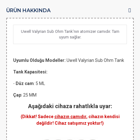
ÜRÜN HAKKINDA
Uwell Valyrian Sub Ohm Tank'nın atomizer camıdır. Tam
uyum sağlar.
Uyumlu Olduğu Modeller:
Uwell Valyrian Sub Ohm Tank
Tank Kapasitesi:
-
Düz cam
: 5 ML
Çap
: 25 MM
Aşağıdaki cihaza rahatlıkla uyar:
(Dikkat! Sadece
cihazın camıdır
, cihazın kendisi
değildir! Cihaz satışımız yoktur!)