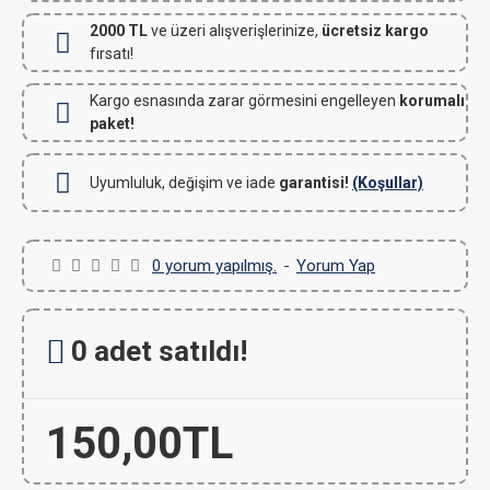
2000 TL
ve üzeri alışverişlerinize,
ücretsiz kargo
fırsatı!
Kargo esnasında zarar görmesini engelleyen
korumalı
paket!
Uyumluluk, değişim ve iade
garantisi!
(Koşullar)
0 yorum yapılmış.
-
Yorum Yap
0 adet satıldı!
150,00TL