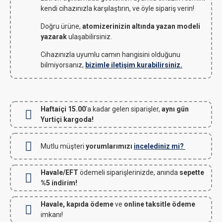
kendi cihazınızla karşılaştırın, ve öyle sipariş verin!
Doğru ürüne,
atomizerinizin altında yazan modeli
yazarak
ulaşabilirsiniz.
Cihazınızla uyumlu camın hangisini olduğunu
bilmiyorsanız,
bizimle iletişim kurabilirsiniz.
Haftaiçi 15.00
'a kadar gelen siparişler,
aynı gün
Yurtiçi kargoda!
Mutlu müşteri
yorumlarımızı
incelediniz mi?
Havale/EFT
ödemeli siparişlerinizde, anında
sepette
%5 indirim!
Havale, kapıda ödeme
ve
online taksitle ödeme
imkanı!