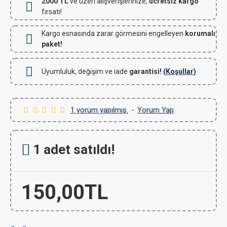
2000 TL
ve üzeri alışverişlerinize,
ücretsiz kargo
fırsatı!
Kargo esnasında zarar görmesini engelleyen
korumalı
paket!
Uyumluluk, değişim ve iade
garantisi!
(Koşullar)
1 yorum yapılmış.
-
Yorum Yap
1 adet satıldı!
150,00TL