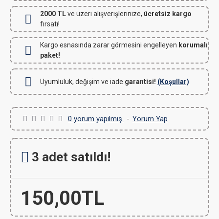
2000 TL
ve üzeri alışverişlerinize,
ücretsiz kargo
fırsatı!
Kargo esnasında zarar görmesini engelleyen
korumalı
paket!
Uyumluluk, değişim ve iade
garantisi!
(Koşullar)
0 yorum yapılmış.
-
Yorum Yap
3 adet satıldı!
150,00TL