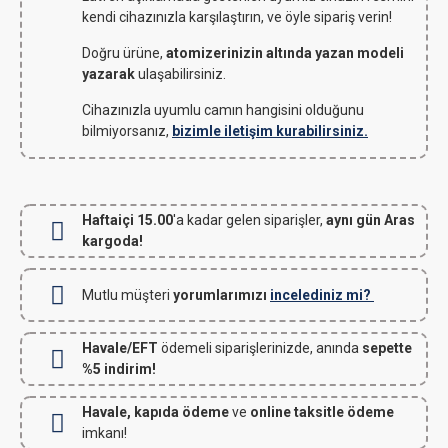
kendi cihazınızla karşılaştırın, ve öyle sipariş verin!
Doğru ürüne,
atomizerinizin altında yazan modeli
yazarak
ulaşabilirsiniz.
Cihazınızla uyumlu camın hangisini olduğunu
bilmiyorsanız,
bizimle iletişim kurabilirsiniz.
Haftaiçi 15.00
'a kadar gelen siparişler,
aynı gün Aras
kargoda!
Mutlu müşteri
yorumlarımızı
incelediniz mi?
Havale/EFT
ödemeli siparişlerinizde, anında
sepette
%5 indirim!
Havale, kapıda ödeme
ve
online taksitle ödeme
imkanı!