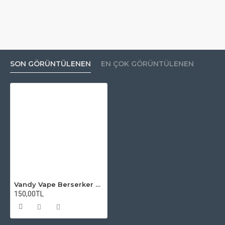
SON GÖRÜNTÜLENEN
EN ÇOK GÖRÜNTÜLENEN
Vandy Vape Berserker Mini MTL RTA Atomizer Camı
150,00TL