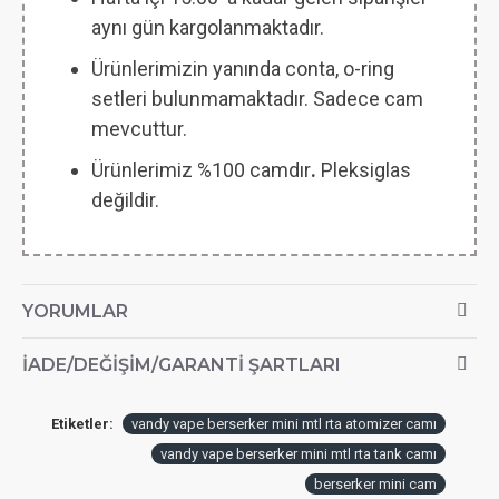
aynı gün kargolanmaktadır.
Ürünlerimizin yanında conta, o-ring
setleri bulunmamaktadır. Sadece cam
mevcuttur.
Ürünlerimiz %100 camdır
.
Pleksiglas
değildir.
YORUMLAR
İADE/DEĞIŞIM/GARANTI ŞARTLARI
Etiketler:
vandy vape berserker mini mtl rta atomizer camı
vandy vape berserker mini mtl rta tank camı
berserker mini cam