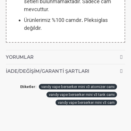
setleri bulunmamaktadır. Sadece cam
mevcuttur.
Ürünlerimiz %100 camdır
.
Pleksiglas
değildir.
YORUMLAR
İADE/DEĞIŞIM/GARANTI ŞARTLARI
Etiketler:
vandy vape berserker mini v3 atomizer camı
vandy vape berserker mini v3 tank camı
vandy vape berserker mini v3 cam