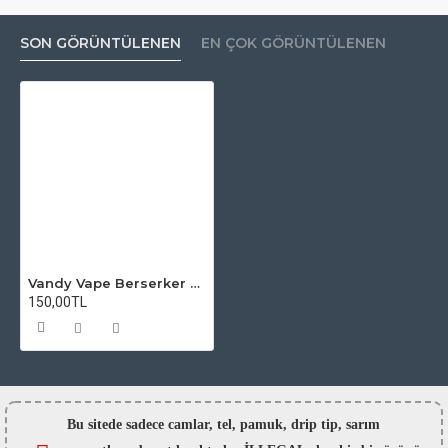
SON GÖRÜNTÜLENEN
EN ÇOK GÖRÜNTÜLENEN
Vandy Vape Berserker Mini V3 Atomizer Camı
150,00TL
Bu sitede sadece camlar,
tel, pamuk, drip tip, sarım