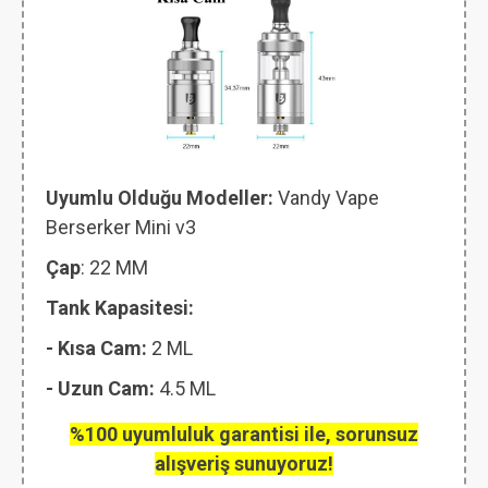
Uyumlu Olduğu Modeller:
Vandy Vape
Berserker Mini v3
Çap
: 22 MM
Tank Kapasitesi:
- Kısa Cam:
2 ML
- Uzun Cam:
4.5 ML
%100 uyumluluk garantisi ile, sorunsuz
alışveriş sunuyoruz!