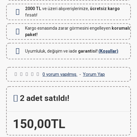
2000 TL
ve üzeri alışverişlerinize,
ücretsiz kargo
fırsatı!
Kargo esnasında zarar görmesini engelleyen
korumalı
paket!
Uyumluluk, değişim ve iade
garantisi!
(Koşullar)
0 yorum yapılmış.
-
Yorum Yap
2 adet satıldı!
150,00TL