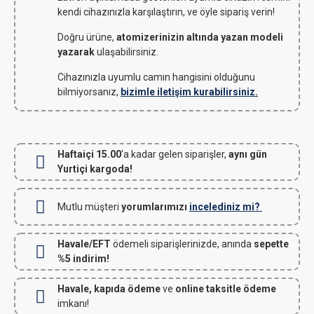
kendi cihazınızla karşılaştırın, ve öyle sipariş verin!
Doğru ürüne,
atomizerinizin altında yazan modeli
yazarak
ulaşabilirsiniz.
Cihazınızla uyumlu camın hangisini olduğunu
bilmiyorsanız,
bizimle iletişim kurabilirsiniz.
Haftaiçi 15.00
'a kadar gelen siparişler,
aynı gün
Yurtiçi kargoda!
Mutlu müşteri
yorumlarımızı
incelediniz mi?
Havale/EFT
ödemeli siparişlerinizde, anında
sepette
%5 indirim!
Havale, kapıda ödeme
ve
online taksitle ödeme
imkanı!