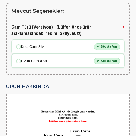
Mevcut Seçenekler:
Cam Türü (Versiyon) - (Lütfen önce ürün
açıklamasındaki resimi okuyunuz!)
Kısa Cam 2 ML
✔ Stokta Var
Uzun Cam 4 ML
✔ Stokta Var
ÜRÜN HAKKINDA