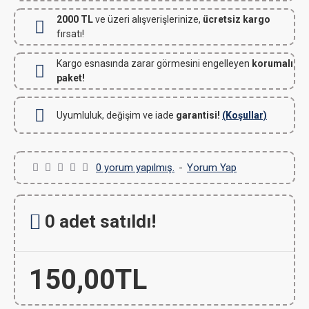
2000 TL
ve üzeri alışverişlerinize,
ücretsiz kargo
fırsatı!
Kargo esnasında zarar görmesini engelleyen
korumalı
paket!
Uyumluluk, değişim ve iade
garantisi!
(Koşullar)
0 yorum yapılmış.
-
Yorum Yap
0 adet satıldı!
150,00TL