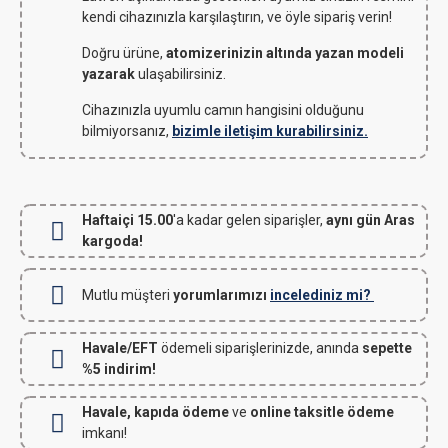
kendi cihazınızla karşılaştırın, ve öyle sipariş verin!
Doğru ürüne,
atomizerinizin altında yazan modeli
yazarak
ulaşabilirsiniz.
Cihazınızla uyumlu camın hangisini olduğunu
bilmiyorsanız,
bizimle iletişim kurabilirsiniz.
Haftaiçi 15.00
'a kadar gelen siparişler,
aynı gün Aras
kargoda!
Mutlu müşteri
yorumlarımızı
incelediniz mi?
Havale/EFT
ödemeli siparişlerinizde, anında
sepette
%5 indirim!
Havale, kapıda ödeme
ve
online taksitle ödeme
imkanı!