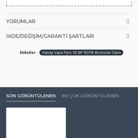
YORUMLAR
İADE/DEĞIŞIM/GARANTI ŞARTLARI
Etiketler:
Vandy Vape Pyro V2 BF RDTA Atomizer Camı
SON GÖRÜNTÜLENEN
EN ÇOK GÖRÜNTÜLENEN