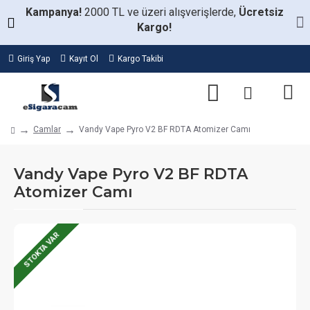
Kampanya!
2000 TL ve üzeri alışverişlerde,
Ücretsiz
Kargo!
Giriş Yap
Kayıt Ol
Kargo Takibi
Camlar
Vandy Vape Pyro V2 BF RDTA Atomizer Camı
Vandy Vape Pyro V2 BF RDTA
Atomizer Camı
STOKTA VAR