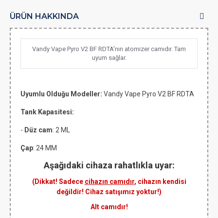
ÜRÜN HAKKINDA
Vandy Vape Pyro V2 BF RDTA'nın atomizer camıdır. Tam
uyum sağlar.
Uyumlu Olduğu Modeller:
Vandy Vape Pyro V2 BF RDTA
Tank Kapasitesi:
-
Düz cam
: 2 ML
Çap
: 24 MM
Aşağıdaki cihaza rahatlıkla uyar:
(Dikkat! Sadece
cihazın camıdır
, cihazın kendisi
değildir! Cihaz satışımız yoktur!)
Alt camıdır!