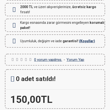
2000 TL
ve üzeri alışverişlerinize,
ücretsiz kargo
fırsatı!
Kargo esnasında zarar görmesini engelleyen
korumalı
paket!
Uyumluluk, değişim ve iade
garantisi!
(Koşullar)
0 yorum yapılmış.
-
Yorum Yap
0 adet satıldı!
150,00TL