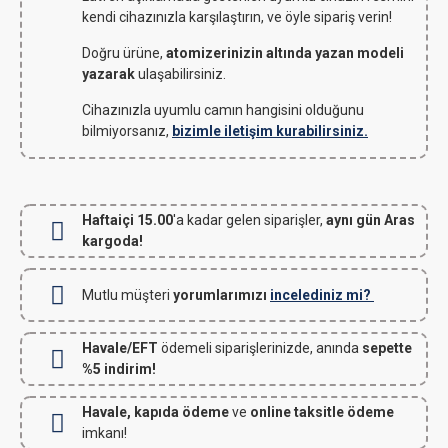
kendi cihazınızla karşılaştırın, ve öyle sipariş verin!
Doğru ürüne,
atomizerinizin altında yazan modeli
yazarak
ulaşabilirsiniz.
Cihazınızla uyumlu camın hangisini olduğunu
bilmiyorsanız,
bizimle iletişim kurabilirsiniz.
Haftaiçi 15.00
'a kadar gelen siparişler,
aynı gün Aras
kargoda!
Mutlu müşteri
yorumlarımızı
incelediniz mi?
Havale/EFT
ödemeli siparişlerinizde, anında
sepette
%5 indirim!
Havale, kapıda ödeme
ve
online taksitle ödeme
imkanı!