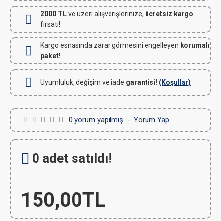
2000 TL
ve üzeri alışverişlerinize,
ücretsiz kargo
fırsatı!
Kargo esnasında zarar görmesini engelleyen
korumalı
paket!
Uyumluluk, değişim ve iade
garantisi!
(Koşullar)
0 yorum yapılmış.
-
Yorum Yap
0 adet satıldı!
150,00TL