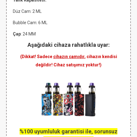
Tank Kapasitesi:
Düz Cam: 2 ML
Bubble Cam: 6 ML
Çap
: 24 MM
Aşağıdaki cihaza rahatlıkla uyar:
(Dikkat! Sadece
cihazın camıdır
, cihazın kendisi
değildir! Cihaz satışımız yoktur!)
%100 uyumluluk garantisi ile, sorunsuz