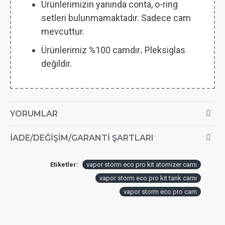
Ürünlerimizin yanında conta, o-ring
setleri bulunmamaktadır. Sadece cam
mevcuttur.
Ürünlerimiz %100 camdır
.
Pleksiglas
değildir.
YORUMLAR
İADE/DEĞIŞIM/GARANTI ŞARTLARI
Etiketler:
vapor storm eco pro kit atomizer camı
vapor storm eco pro kit tank camı
vapor storm eco pro cam