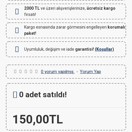
2000 TL
ve üzeri alışverişlerinize,
ücretsiz kargo
fırsatı!
Kargo esnasında zarar görmesini engelleyen
korumalı
paket!
Uyumluluk, değişim ve iade
garantisi!
(Koşullar)
0 yorum yapılmış.
-
Yorum Yap
0 adet satıldı!
150,00TL