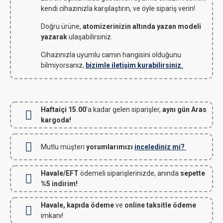
kendi cihazınızla karşılaştırın, ve öyle sipariş verin!
Doğru ürüne,
atomizerinizin altında yazan modeli
yazarak
ulaşabilirsiniz.
Cihazınızla uyumlu camın hangisini olduğunu
bilmiyorsanız,
bizimle iletişim kurabilirsiniz.
Haftaiçi 15.00
'a kadar gelen siparişler,
aynı gün Aras
kargoda!
Mutlu müşteri
yorumlarımızı
incelediniz mi?
Havale/EFT
ödemeli siparişlerinizde, anında
sepette
%5 indirim!
Havale, kapıda ödeme
ve
online taksitle ödeme
imkanı!