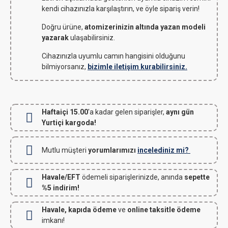
kendi cihazınızla karşılaştırın, ve öyle sipariş verin!
Doğru ürüne,
atomizerinizin altında yazan modeli
yazarak
ulaşabilirsiniz.
Cihazınızla uyumlu camın hangisini olduğunu
bilmiyorsanız,
bizimle iletişim kurabilirsiniz.
Haftaiçi 15.00
'a kadar gelen siparişler,
aynı gün
Yurtiçi kargoda!
Mutlu müşteri
yorumlarımızı
incelediniz mi?
Havale/EFT
ödemeli siparişlerinizde, anında
sepette
%5 indirim!
Havale, kapıda ödeme
ve
online taksitle ödeme
imkanı!