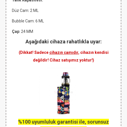
Tank Kapasitesi:
Düz Cam: 2 ML
Bubble Cam: 6 ML
Çap
: 24 MM
Aşağıdaki cihaza rahatlıkla uyar:
(Dikkat! Sadece
cihazın camıdır
, cihazın kendisi
değildir! Cihaz satışımız yoktur!)
%100 uyumluluk garantisi ile, sorunsuz