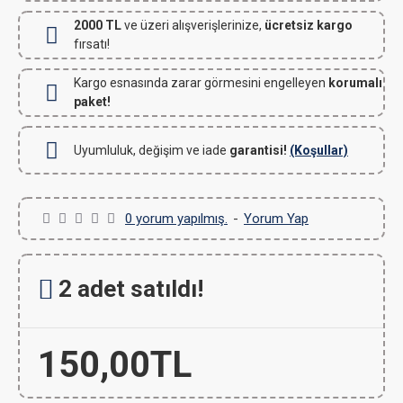
2000 TL
ve üzeri alışverişlerinize,
ücretsiz kargo
fırsatı!
Kargo esnasında zarar görmesini engelleyen
korumalı
paket!
Uyumluluk, değişim ve iade
garantisi!
(Koşullar)
0 yorum yapılmış.
-
Yorum Yap
2 adet satıldı!
150,00TL