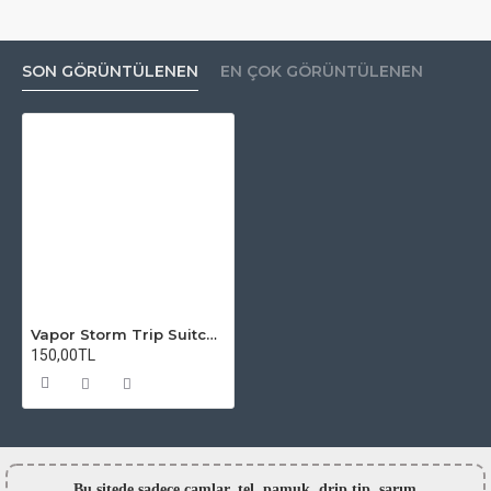
SON GÖRÜNTÜLENEN
EN ÇOK GÖRÜNTÜLENEN
Vapor Storm Trip Suitcase Kit Atomizer Camı
150,00TL
Bu sitede sadece camlar,
tel, pamuk, drip tip, sarım