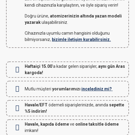
kendi cihazınızla karşılaştırın, ve öyle sipariş verin!
Doğru ürüne,
atomizerinizin altında yazan modeli
yazarak
ulaşabilirsiniz.
Cihazınızla uyumlu camın hangisini olduğunu
bilmiyorsanız,
bizimle iletişim kurabilirsiniz.
Haftaiçi 15.00
'a kadar gelen siparişler,
aynı gün Aras
kargoda!
Mutlu müşteri
yorumlarımızı
incelediniz mi?
Havale/EFT
ödemeli siparişlerinizde, anında
sepette
%5 indirim!
Havale, kapıda ödeme
ve
online taksitle ödeme
imkanı!