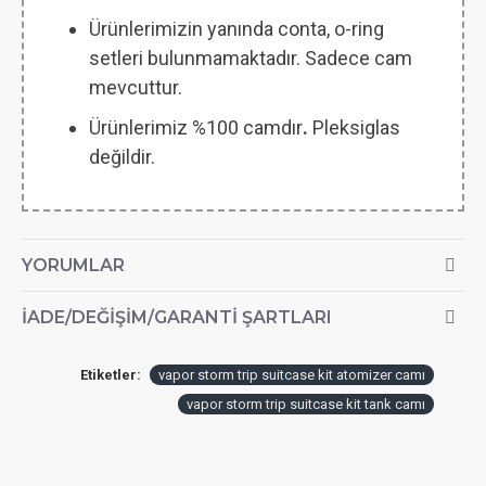
Ürünlerimizin yanında conta, o-ring
setleri bulunmamaktadır. Sadece cam
mevcuttur.
Ürünlerimiz %100 camdır
.
Pleksiglas
değildir.
YORUMLAR
İADE/DEĞIŞIM/GARANTI ŞARTLARI
Etiketler:
vapor storm trip suitcase kit atomizer camı
vapor storm trip suitcase kit tank camı