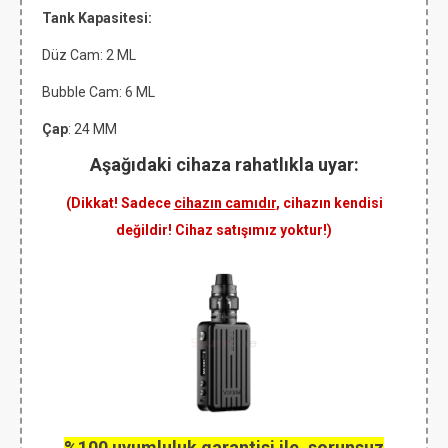
Tank Kapasitesi:
Düz Cam: 2 ML
Bubble Cam: 6 ML
Çap
: 24 MM
Aşağıdaki cihaza rahatlıkla uyar:
(Dikkat! Sadece
cihazın camıdır
, cihazın kendisi
değildir! Cihaz satışımız yoktur!)
%100 uyumluluk garantisi ile, sorunsuz