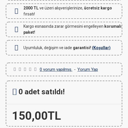
2000 TL
ve üzeri alışverişlerinize,
ücretsiz kargo
fırsatı!
Kargo esnasında zarar görmesini engelleyen
korumalı
paket!
Uyumluluk, değişim ve iade
garantisi!
(Koşullar)
0 yorum yapılmış.
-
Yorum Yap
0 adet satıldı!
150,00TL