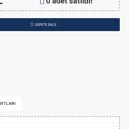
L
0 adet satıldı!
SEPETE EKLE
ARTLARI