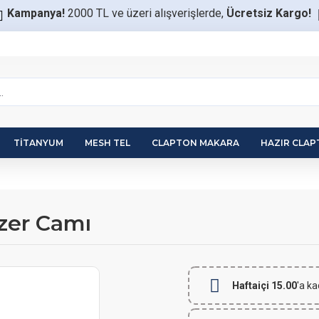
Kampanya!
2000 TL ve üzeri alışverişlerde,
Ücretsiz Kargo!
TITANYUM
MESH TEL
CLAPTON MAKARA
HAZIR CLA
zer Camı
Haftaiçi 15.00
'a ka