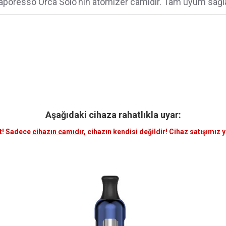
aporesso Orca Solo'nın atomizer camıdır. Tam uyum sağla
Aşağıdaki cihaza rahatlıkla uyar:
t! Sadece
cihazın camıdır
, cihazın kendisi değildir! Cihaz satışımız 