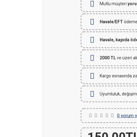
Mutlu müşteri
yoru
Havale/EFT
ödemeli
Havale, kapıda ö
2000 TL
ve üzeri al
Kargo esnasında za
Uyumluluk, değişim
0 yorum y