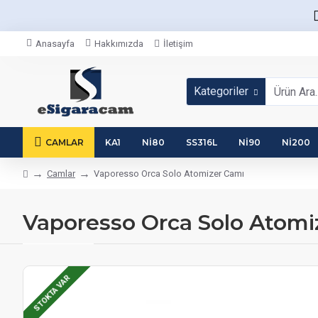
Anasayfa
Hakkımızda
İletişim
Kategoriler
CAMLAR
KA1
NI80
SS316L
NI90
NI200
Camlar
Vaporesso Orca Solo Atomizer Camı
Vaporesso Orca Solo Atomi
STOKTA VAR