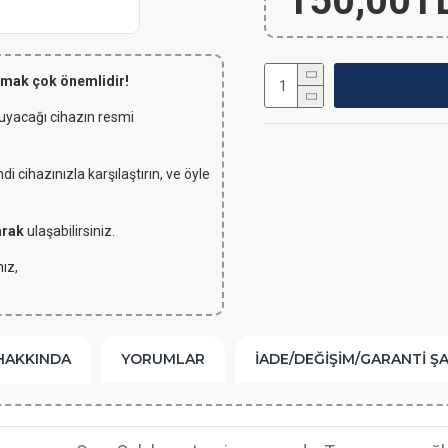
150,00T
lmak çok önemlidir!
 uyacağı cihazın resmi
 cihazınızla karşılaştırın, ve öyle
arak
ulaşabilirsiniz.
ız,
HAKKINDA
YORUMLAR
İADE/DEĞIŞIM/GARANTI Ş