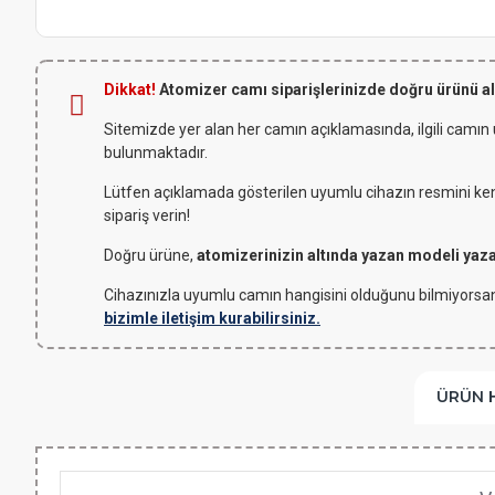
Dikkat!
Atomizer camı siparişlerinizde doğru ürünü a
Sitemizde yer alan her camın açıklamasında, ilgili camın
bulunmaktadır.
Lütfen açıklamada gösterilen uyumlu cihazın resmini kendi
sipariş verin!
Doğru ürüne,
atomizerinizin altında yazan modeli yaz
Cihazınızla uyumlu camın hangisini olduğunu bilmiyorsan
bizimle iletişim kurabilirsiniz.
ÜRÜN 