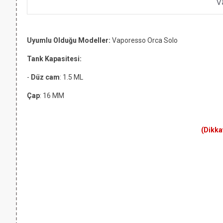
V
Uyumlu Olduğu Modeller:
Vaporesso Orca Solo
Tank Kapasitesi:
-
Düz cam
: 1.5 ML
Çap
: 16 MM
(Dikka