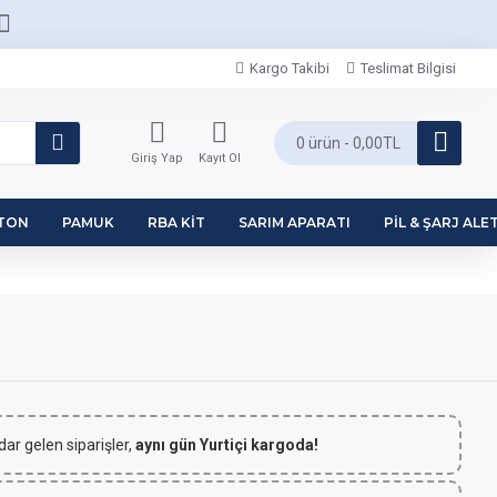
Kargo Takibi
Teslimat Bilgisi
0 ürün - 0,00TL
Giriş Yap
Kayıt Ol
PTON
PAMUK
RBA KIT
SARIM APARATI
PIL & ŞARJ ALET
dar gelen siparişler,
aynı gün Yurtiçi kargoda!