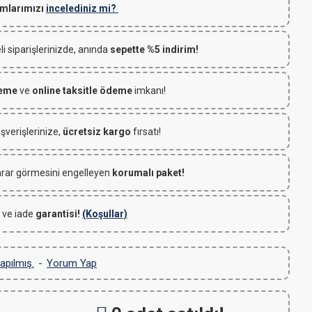
mlarımızı
incelediniz mi?
 siparişlerinizde, anında
sepette %5 indirim!
deme
ve
online taksitle ödeme
imkanı!
ışverişlerinize,
ücretsiz kargo
fırsatı!
rar görmesini engelleyen
korumalı paket!
 ve iade
garantisi!
(Koşullar)
apılmış.
-
Yorum Yap