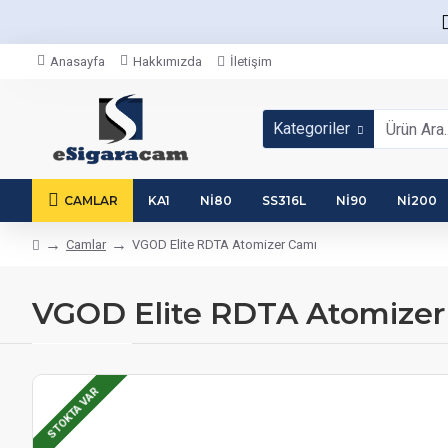
Anasayfa
Hakkımızda
İletişim
Kategoriler
CAMLAR
KA1
NI80
SS316L
NI90
NI200
Camlar
VGOD Elite RDTA Atomizer Camı
VGOD Elite RDTA Atomizer
STOKTA VAR