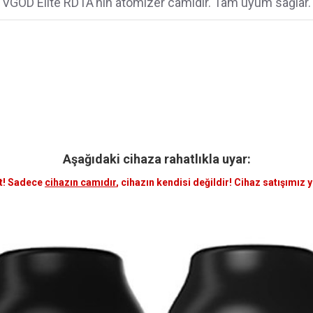
VGOD Elite RDTA'nın atomizer camıdır. Tam uyum sağlar.
Aşağıdaki cihaza rahatlıkla uyar:
t! Sadece
cihazın camıdır
, cihazın kendisi değildir! Cihaz satışımız 