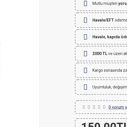
Mutlu müşteri
yoru
Havale/EFT
ödemeli
Havale, kapıda ö
2000 TL
ve üzeri al
Kargo esnasında za
Uyumluluk, değişim
0 yorum y