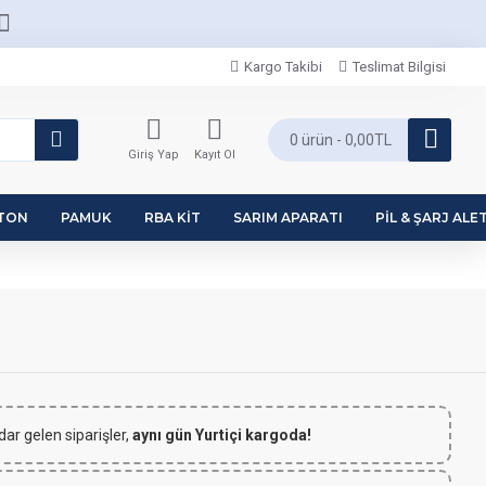
Kargo Takibi
Teslimat Bilgisi
0 ürün - 0,00TL
Giriş Yap
Kayıt Ol
PTON
PAMUK
RBA KIT
SARIM APARATI
PIL & ŞARJ ALET
dar gelen siparişler,
aynı gün Yurtiçi kargoda!