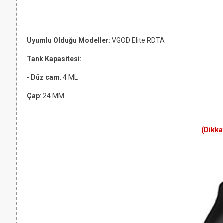
Uyumlu Olduğu Modeller:
VGOD Elite RDTA
Tank Kapasitesi:
-
Düz cam
: 4 ML
Çap
: 24 MM
(Dikka