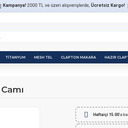
Kampanya!
2000 TL ve üzeri alışverişlerde,
Ücretsiz Kargo!
TITANYUM
MESH TEL
CLAPTON MAKARA
HAZIR CLA
 Camı
Haftaiçi 15.00
'a ka