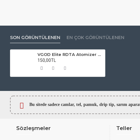
SON GÖRÜNTÜLENEN
EN ÇOK GÖRÜNTÜLENEN
VGOD Elite RDTA Atomizer Camı
150,00TL
Bu sitede sadece camlar,
tel, pamuk, drip tip, sarım ap
Sözleşmeler
Teller