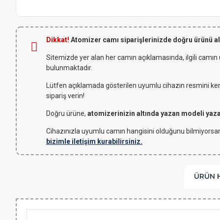
Dikkat!
Atomizer camı siparişlerinizde doğru ürünü a
Sitemizde yer alan her camın açıklamasında, ilgili camın
bulunmaktadır.
Lütfen açıklamada gösterilen uyumlu cihazın resmini kendi
sipariş verin!
Doğru ürüne,
atomizerinizin altında yazan modeli yaz
Cihazınızla uyumlu camın hangisini olduğunu bilmiyorsan
bizimle iletişim kurabilirsiniz.
ÜRÜN 