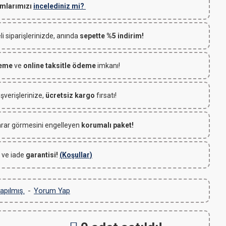
mlarımızı
incelediniz mi?
 siparişlerinizde, anında
sepette %5 indirim!
deme
ve
online taksitle ödeme
imkanı!
ışverişlerinize,
ücretsiz kargo
fırsatı!
rar görmesini engelleyen
korumalı paket!
 ve iade
garantisi!
(Koşullar)
apılmış.
-
Yorum Yap