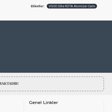
Etiketler:
VGOD Elite RDTA Atomizer Camı
LMAMAKTADIR!
Genel Linkler