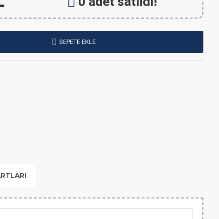
L
0 adet satıldı!
SEPETE EKLE
ARTLARI