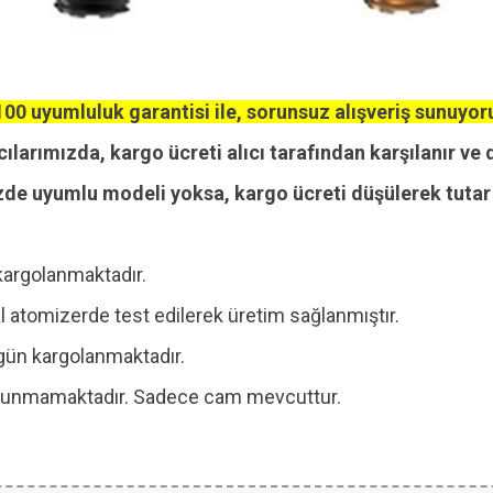
00 uyumluluk garantisi ile, sorunsuz alışveriş sunuyor
cılarımızda, kargo ücreti alıcı tarafından karşılanır ve 
zde uyumlu modeli yoksa, kargo ücreti düşülerek tutar i
kargolanmaktadır.
 atomizerde test edilerek üretim sağlanmıştır.
ı gün kargolanmaktadır.
 bulunmamaktadır. Sadece cam mevcuttur.