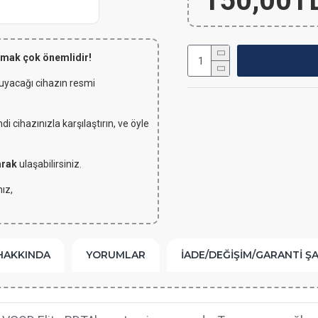
150,00T
lmak çok önemlidir!
 uyacağı cihazın resmi
 cihazınızla karşılaştırın, ve öyle
arak
ulaşabilirsiniz.
ız,
HAKKINDA
YORUMLAR
İADE/DEĞIŞIM/GARANTI Ş