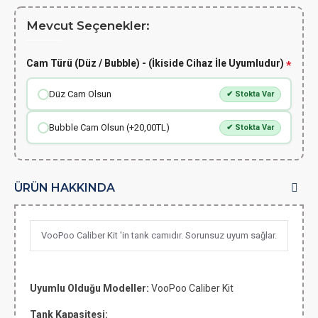
Mevcut Seçenekler:
Cam Türü (Düz / Bubble) - (İkiside Cihaz İle Uyumludur)
Düz Cam Olsun
✔ Stokta Var
Bubble Cam Olsun (+20,00TL)
✔ Stokta Var
ÜRÜN HAKKINDA
VooPoo Caliber Kit 'in tank camıdır. Sorunsuz uyum sağlar.
Uyumlu Olduğu Modeller:
VooPoo Caliber Kit
Tank Kapasitesi: