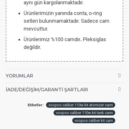
aynı gün kargolanmaktadır.
Ürünlerimizin yanında conta, o-ring
setleri bulunmamaktadır. Sadece cam
mevcuttur.
Ürünlerimiz %100 camdır
.
Pleksiglas
değildir.
YORUMLAR
İADE/DEĞIŞIM/GARANTI ŞARTLARI
Etiketler:
voopoo caliber 110w kit atomizer camı
voopoo caliber 110w kit tank camı
voopoo caliber kit cam