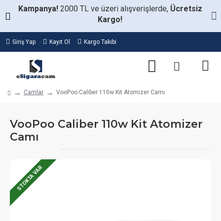
Kampanya!
2000 TL ve üzeri alışverişlerde,
Ücretsiz
Kargo!
Giriş Yap
Kayıt Ol
Kargo Takibi
Camlar
VooPoo Caliber 110w Kit Atomizer Camı
VooPoo Caliber 110w Kit Atomizer
Camı
STOKTA VAR