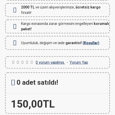
2000 TL
ve üzeri alışverişlerinize,
ücretsiz kargo
fırsatı!
Kargo esnasında zarar görmesini engelleyen
korumalı
paket!
Uyumluluk, değişim ve iade
garantisi!
(Koşullar)
0 yorum yapılmış.
-
Yorum Yap
0 adet satıldı!
150,00TL