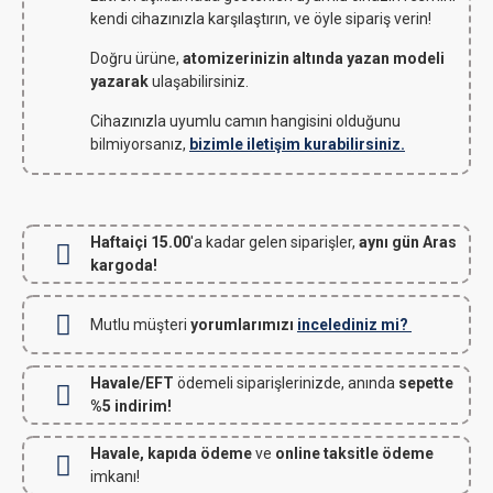
kendi cihazınızla karşılaştırın, ve öyle sipariş verin!
Doğru ürüne,
atomizerinizin altında yazan modeli
yazarak
ulaşabilirsiniz.
Cihazınızla uyumlu camın hangisini olduğunu
bilmiyorsanız,
bizimle iletişim kurabilirsiniz.
Haftaiçi 15.00
'a kadar gelen siparişler,
aynı gün Aras
kargoda!
Mutlu müşteri
yorumlarımızı
incelediniz mi?
Havale/EFT
ödemeli siparişlerinizde, anında
sepette
%5 indirim!
Havale, kapıda ödeme
ve
online taksitle ödeme
imkanı!