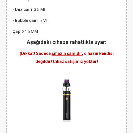
-
Düz cam
: 3.5 ML
-
Bubble cam
: 5 ML
Çap
: 24.5 MM
Aşağıdaki cihaza rahatlıkla uyar:
(Dikkat! Sadece
cihazın camıdır
, cihazın kendisi
değildir! Cihaz satışımız yoktur!