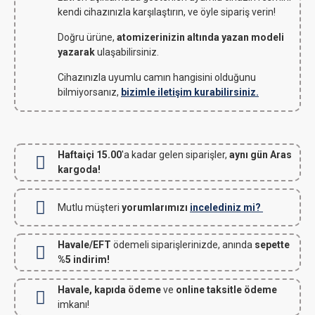
kendi cihazınızla karşılaştırın, ve öyle sipariş verin!
Doğru ürüne,
atomizerinizin altında yazan modeli
yazarak
ulaşabilirsiniz.
Cihazınızla uyumlu camın hangisini olduğunu
bilmiyorsanız,
bizimle iletişim kurabilirsiniz.
Haftaiçi 15.00
'a kadar gelen siparişler,
aynı gün Aras
kargoda!
Mutlu müşteri
yorumlarımızı
incelediniz mi?
Havale/EFT
ödemeli siparişlerinizde, anında
sepette
%5 indirim!
Havale, kapıda ödeme
ve
online taksitle ödeme
imkanı!