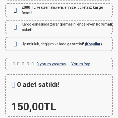
2000 TL
ve üzeri alışverişlerinize,
ücretsiz kargo
fırsatı!
Kargo esnasında zarar görmesini engelleyen
korumalı
paket!
Uyumluluk, değişim ve iade
garantisi!
(Koşullar)
0 yorum yapılmış.
-
Yorum Yap
0 adet satıldı!
150,00TL