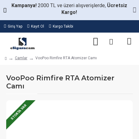
Kampanya!
2000 TL ve üzeri alışverişlerde,
Ücretsiz
Kargo!
Giriş Yap
Kayıt Ol
Kargo Takibi
Camlar
VooPoo Rimfire RTA Atomizer Camı
VooPoo Rimfire RTA Atomizer
Camı
STOKTA VAR