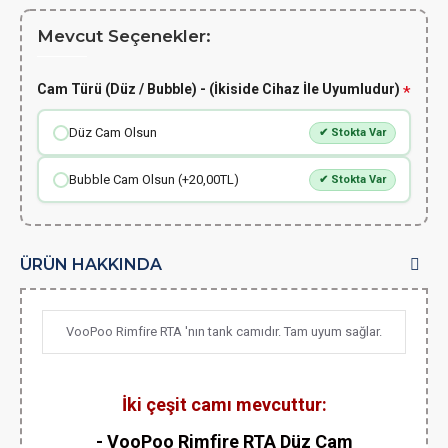
Mevcut Seçenekler:
Cam Türü (Düz / Bubble) - (İkiside Cihaz İle Uyumludur)
Düz Cam Olsun
✔ Stokta Var
Bubble Cam Olsun (+20,00TL)
✔ Stokta Var
ÜRÜN HAKKINDA
VooPoo Rimfire RTA 'nın tank camıdır. Tam uyum sağlar.
İki çeşit camı mevcuttur:
- VooPoo Rimfire RTA Düz Cam