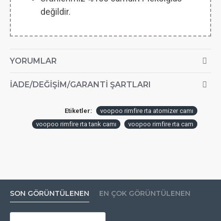
değildir.
YORUMLAR
İADE/DEĞIŞIM/GARANTI ŞARTLARI
Etiketler:
voopoo rimfire rta atomizer camı
voopoo rimfire rta tank camı
voopoo rimfire rta cam
SON GÖRÜNTÜLENEN
EN ÇOK GÖRÜNTÜLENEN