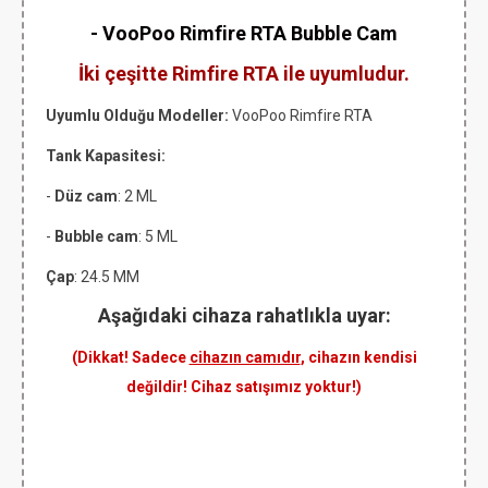
- VooPoo Rimfire RTA Bubble Cam
İki çeşitte Rimfire RTA ile uyumludur.
Uyumlu Olduğu Modeller:
VooPoo Rimfire RTA
Tank Kapasitesi:
-
Düz cam
: 2 ML
-
Bubble cam
: 5 ML
Çap
: 24.5 MM
Aşağıdaki cihaza rahatlıkla uyar:
(Dikkat! Sadece
cihazın camıdır
, cihazın kendisi
değildir! Cihaz satışımız yoktur!)