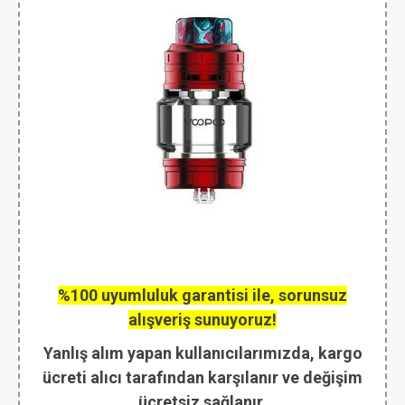
%100 uyumluluk garantisi ile, sorunsuz
alışveriş sunuyoruz!
Yanlış alım yapan kullanıcılarımızda, kargo
ücreti alıcı tarafından karşılanır ve değişim
ücretsiz sağlanır.