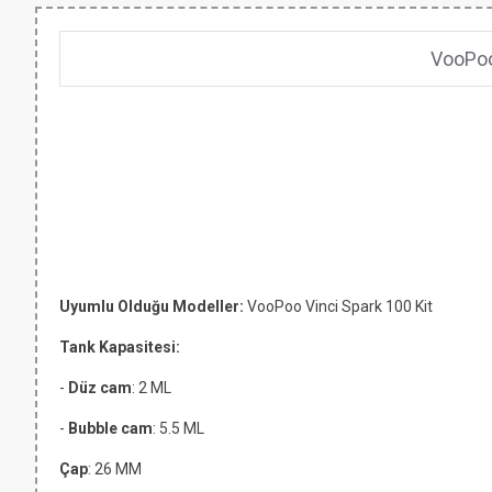
VooPoo 
Uyumlu Olduğu Modeller:
VooPoo Vinci Spark 100 Kit
Tank Kapasitesi:
-
Düz cam
: 2 ML
-
Bubble cam
: 5.5 ML
Çap
: 26 MM