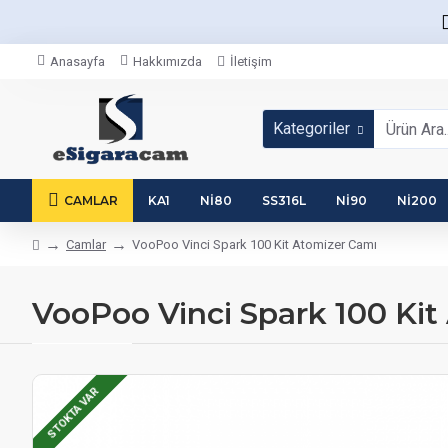
Anasayfa
Hakkımızda
İletişim
Kategoriler
CAMLAR
KA1
NI80
SS316L
NI90
NI200
Camlar
VooPoo Vinci Spark 100 Kit Atomizer Camı
VooPoo Vinci Spark 100 Kit
STOKTA VAR