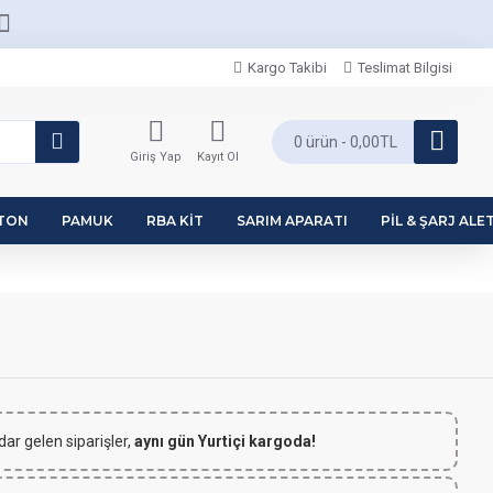
Kargo Takibi
Teslimat Bilgisi
0 ürün - 0,00TL
Giriş Yap
Kayıt Ol
PTON
PAMUK
RBA KIT
SARIM APARATI
PIL & ŞARJ ALET
dar gelen siparişler,
aynı gün Yurtiçi kargoda!