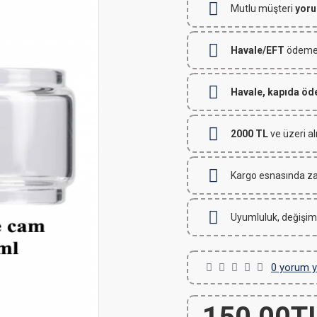
Mutlu müşteri
yoru
Havale/EFT
ödemeli
Havale, kapıda ö
2000 TL
ve üzeri al
Kargo esnasında za
Uyumluluk, değişim
0 yorum y