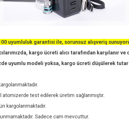
00 uyumluluk garantisi ile, sorunsuz alışveriş sunuyor
cılarımızda, kargo ücreti alıcı tarafından karşılanır ve 
zde uyumlu modeli yoksa, kargo ücreti düşülerek tutar i
kargolanmaktadır.
 atomizerde test edilerek üretim sağlanmıştır.
 gün kargolanmaktadır.
 bulunmamaktadır. Sadece cam mevcuttur.