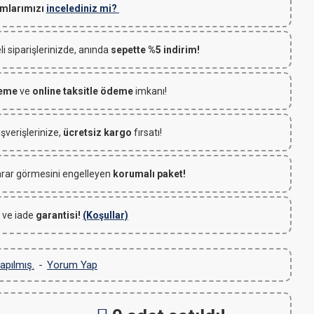
mlarımızı
incelediniz mi?
 siparişlerinizde, anında
sepette %5 indirim!
deme
ve
online taksitle ödeme
imkanı!
ışverişlerinize,
ücretsiz kargo
fırsatı!
rar görmesini engelleyen
korumalı paket!
 ve iade
garantisi!
(Koşullar)
apılmış.
-
Yorum Yap