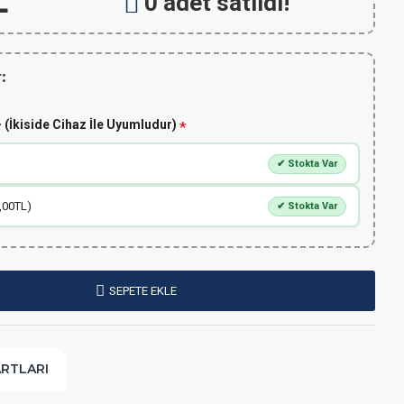
L
0 adet satıldı!
:
 (İkiside Cihaz İle Uyumludur)
✔ Stokta Var
,00TL)
✔ Stokta Var
SEPETE EKLE
ARTLARI