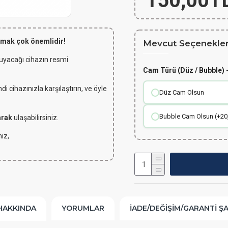
150,00T
lmak çok önemlidir!
Mevcut Seçenekler
 uyacağı cihazın resmi
Cam Türü (Düz / Bubble) -
 cihazınızla karşılaştırın, ve öyle
Düz Cam Olsun
Bubble Cam Olsun (+20
arak
ulaşabilirsiniz.
ız,
HAKKINDA
YORUMLAR
İADE/DEĞIŞIM/GARANTI Ş