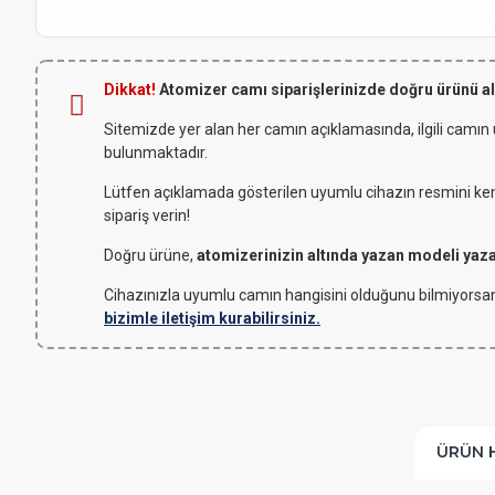
Dikkat!
Atomizer camı siparişlerinizde doğru ürünü a
Sitemizde yer alan her camın açıklamasında, ilgili camın
bulunmaktadır.
Lütfen açıklamada gösterilen uyumlu cihazın resmini kendi
sipariş verin!
Doğru ürüne,
atomizerinizin altında yazan modeli yaz
Cihazınızla uyumlu camın hangisini olduğunu bilmiyorsan
bizimle iletişim kurabilirsiniz.
ÜRÜN 