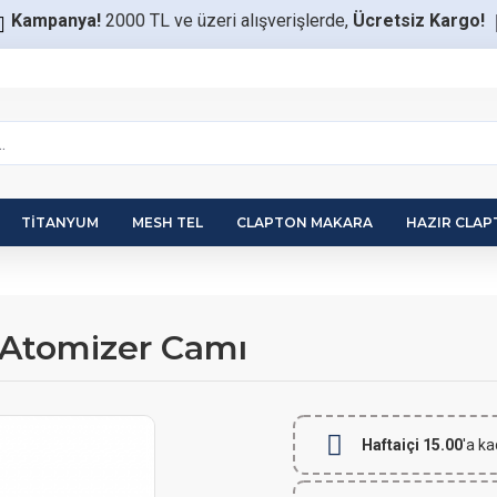
Kampanya!
2000 TL ve üzeri alışverişlerde,
Ücretsiz Kargo!
TITANYUM
MESH TEL
CLAPTON MAKARA
HAZIR CLA
 Atomizer Camı
Haftaiçi 15.00
'a ka