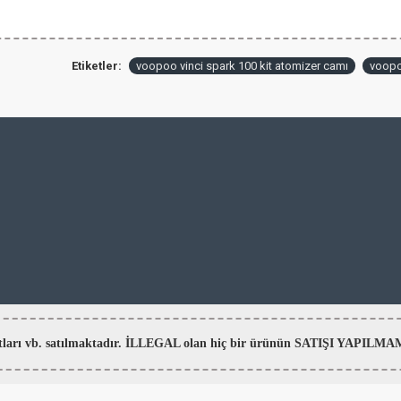
Etiketler:
voopoo vinci spark 100 kit atomizer camı
voopo
aratları vb. satılmaktadır. İLLEGAL olan hiç bir ürünün SATIŞI YAPI