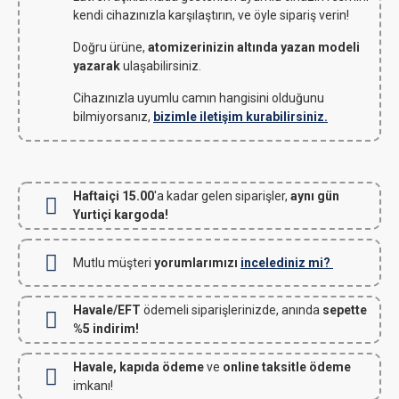
kendi cihazınızla karşılaştırın, ve öyle sipariş verin!
Doğru ürüne,
atomizerinizin altında yazan modeli
yazarak
ulaşabilirsiniz.
Cihazınızla uyumlu camın hangisini olduğunu
bilmiyorsanız,
bizimle iletişim kurabilirsiniz.
Haftaiçi 15.00
'a kadar gelen siparişler,
aynı gün
Yurtiçi kargoda!
Mutlu müşteri
yorumlarımızı
incelediniz mi?
Havale/EFT
ödemeli siparişlerinizde, anında
sepette
%5 indirim!
Havale, kapıda ödeme
ve
online taksitle ödeme
imkanı!