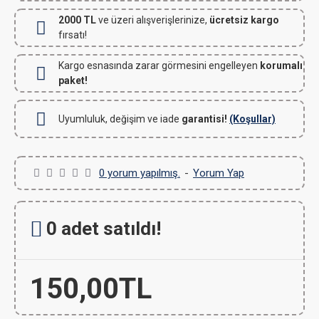
2000 TL
ve üzeri alışverişlerinize,
ücretsiz kargo
fırsatı!
Kargo esnasında zarar görmesini engelleyen
korumalı
paket!
Uyumluluk, değişim ve iade
garantisi!
(Koşullar)
0 yorum yapılmış.
-
Yorum Yap
0 adet satıldı!
150,00TL