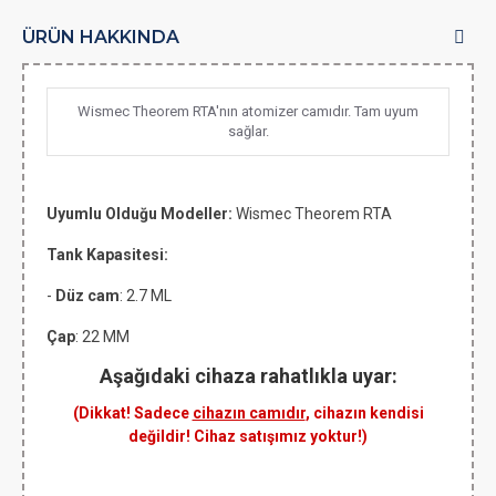
ÜRÜN HAKKINDA
Wismec Theorem RTA'nın atomizer camıdır. Tam uyum
sağlar.
Uyumlu Olduğu Modeller:
Wismec Theorem RTA
Tank Kapasitesi:
-
Düz cam
: 2.7 ML
Çap
: 22 MM
Aşağıdaki cihaza rahatlıkla uyar:
(Dikkat! Sadece
cihazın camıdır
, cihazın kendisi
değildir! Cihaz satışımız yoktur!)