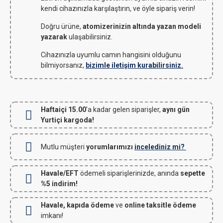
kendi cihazınızla karşılaştırın, ve öyle sipariş verin!
Doğru ürüne,
atomizerinizin altında yazan modeli
yazarak
ulaşabilirsiniz.
Cihazınızla uyumlu camın hangisini olduğunu
bilmiyorsanız,
bizimle iletişim kurabilirsiniz.
Haftaiçi 15.00
'a kadar gelen siparişler,
aynı gün
Yurtiçi kargoda!
Mutlu müşteri
yorumlarımızı
incelediniz mi?
Havale/EFT
ödemeli siparişlerinizde, anında
sepette
%5 indirim!
Havale, kapıda ödeme
ve
online taksitle ödeme
imkanı!