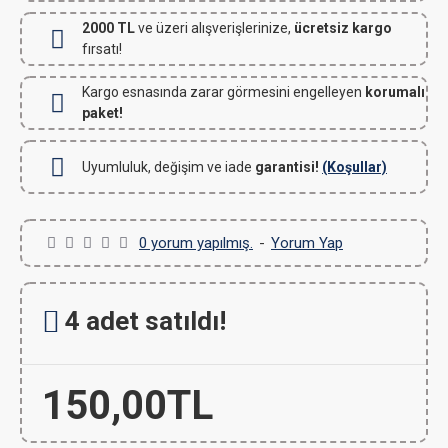
2000 TL
ve üzeri alışverişlerinize,
ücretsiz kargo
fırsatı!
Kargo esnasında zarar görmesini engelleyen
korumalı
paket!
Uyumluluk, değişim ve iade
garantisi!
(Koşullar)
0 yorum yapılmış.
-
Yorum Yap
4 adet satıldı!
150,00TL