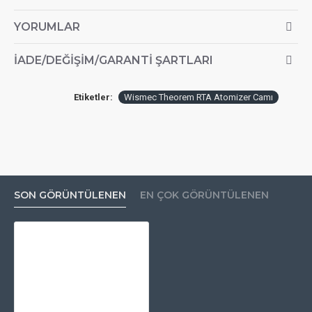
YORUMLAR
İADE/DEĞIŞIM/GARANTI ŞARTLARI
Etiketler:
Wismec Theorem RTA Atomizer Camı
SON GÖRÜNTÜLENEN
EN ÇOK GÖRÜNTÜLENEN