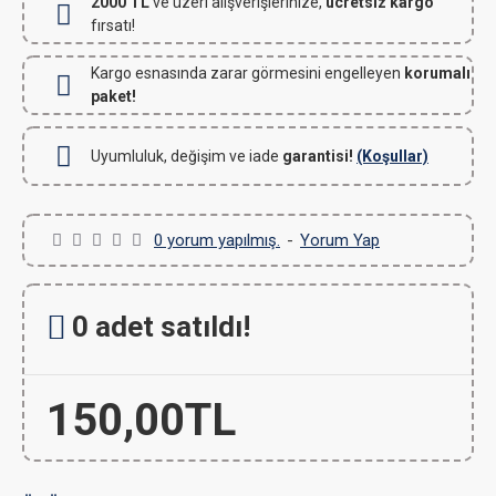
2000 TL
ve üzeri alışverişlerinize,
ücretsiz kargo
fırsatı!
Kargo esnasında zarar görmesini engelleyen
korumalı
paket!
Uyumluluk, değişim ve iade
garantisi!
(Koşullar)
0 yorum yapılmış.
-
Yorum Yap
0 adet satıldı!
150,00TL