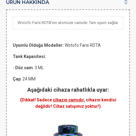
ÜRÜN HAKKINDA
Wotofo Faris RDTA'nın atomizer camıdır. Tam uyum sağlar.
Uyumlu Olduğu Modeller:
Wotofo Faris RDTA
Tank Kapasitesi:
-
Düz cam
: 3 ML
Çap
: 24 MM
Aşağıdaki cihaza rahatlıkla uyar:
(Dikkat! Sadece
cihazın camıdır
, cihazın kendisi
değildir! Cihaz satışımız yoktur!)