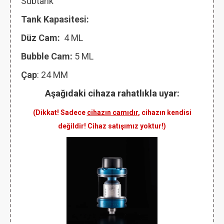
Subtank
Tank Kapasitesi:
Düz Cam:
4 ML
Bubble Cam:
5 ML
Çap
: 24 MM
Aşağıdaki cihaza rahatlıkla uyar:
(Dikkat! Sadece
cihazın camıdır
, cihazın kendisi
değildir! Cihaz satışımız yoktur!)