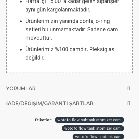
Hafta içi 15.00 'a kadar gelen siparişler
aynı gün kargolanmaktadır.
Ürünlerimizin yanında conta, o-ring
setleri bulunmamaktadır. Sadece cam
mevcuttur.
Ürünlerimiz %100 camdır
.
Pleksiglas
değildir.
YORUMLAR
İADE/DEĞIŞIM/GARANTI ŞARTLARI
Etiketler:
wotofo flow subtank atomizer camı
wotofo flow tank atomizer camı
wotofo flow subtank cam