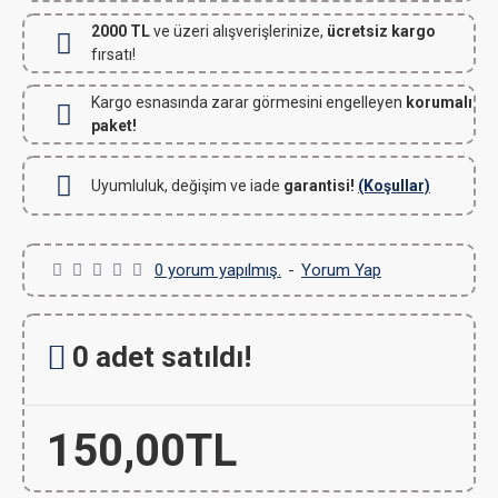
2000 TL
ve üzeri alışverişlerinize,
ücretsiz kargo
fırsatı!
Kargo esnasında zarar görmesini engelleyen
korumalı
paket!
Uyumluluk, değişim ve iade
garantisi!
(Koşullar)
0 yorum yapılmış.
-
Yorum Yap
0 adet satıldı!
150,00TL