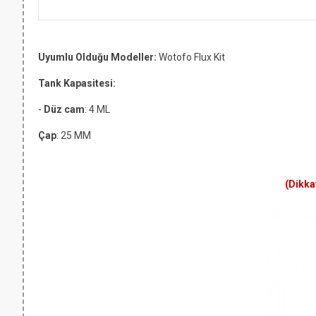
Uyumlu Olduğu Modeller:
Wotofo Flux Kit
Tank Kapasitesi:
-
Düz cam
: 4 ML
Çap
: 25 MM
(Dikka