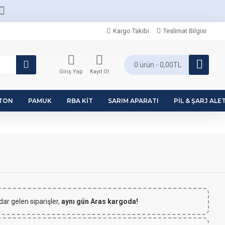
Kargo Takibi
Teslimat Bilgisi
0 ürün - 0,00TL
Giriş Yap
Kayıt Ol
PTON
PAMUK
RBA KIT
SARIM APARATI
PIL & ŞARJ ALET
dar gelen siparişler,
aynı gün Aras kargoda!