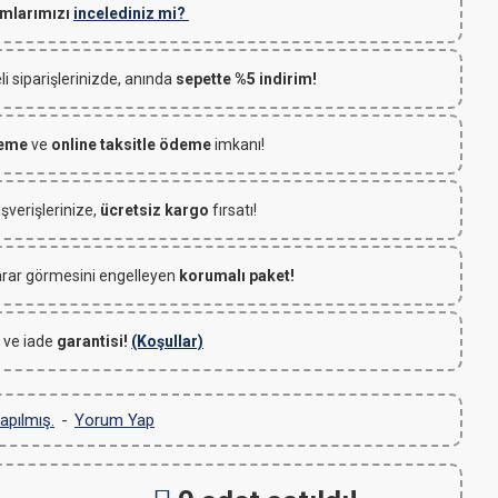
mlarımızı
incelediniz mi?
 siparişlerinizde, anında
sepette %5 indirim!
deme
ve
online taksitle ödeme
imkanı!
ışverişlerinize,
ücretsiz kargo
fırsatı!
rar görmesini engelleyen
korumalı paket!
 ve iade
garantisi!
(Koşullar)
apılmış.
-
Yorum Yap