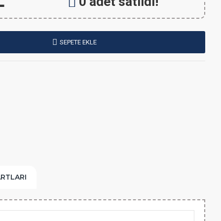
L
0 adet satıldı!
SEPETE EKLE
ARTLARI