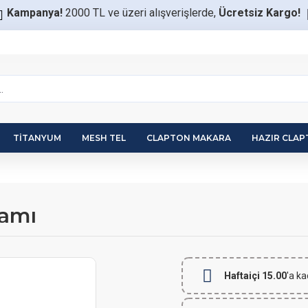
Kampanya!
2000 TL ve üzeri alışverişlerde,
Ücretsiz Kargo!
TITANYUM
MESH TEL
CLAPTON MAKARA
HAZIR CLA
Camı
Haftaiçi 15.00
'a ka