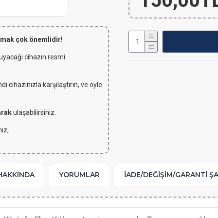
150,00T
lmak çok önemlidir!
 uyacağı cihazın resmi
 cihazınızla karşılaştırın, ve öyle
arak
ulaşabilirsiniz.
ız,
HAKKINDA
YORUMLAR
İADE/DEĞIŞIM/GARANTI Ş