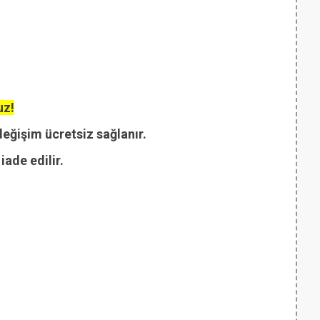
uz!
değişim ücretsiz sağlanır.
ade edilir.