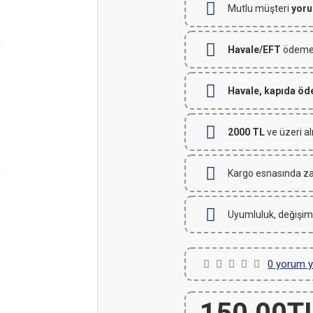
Mutlu müşteri
yoru
Havale/EFT
ödemeli
Havale, kapıda ö
2000 TL
ve üzeri al
Kargo esnasında za
Uyumluluk, değişim
0 yorum y