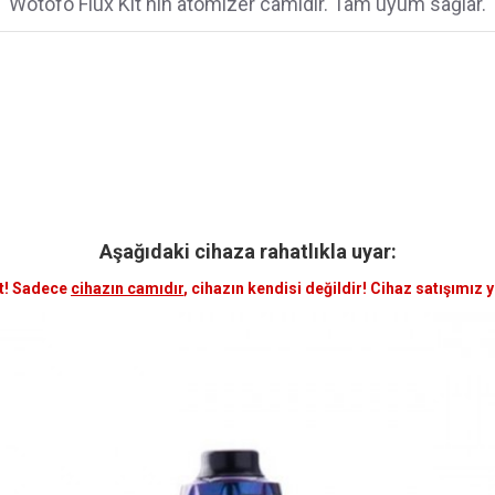
Wotofo Flux Kit'nın atomizer camıdır. Tam uyum sağlar.
Aşağıdaki cihaza rahatlıkla uyar:
t! Sadece
cihazın camıdır
, cihazın kendisi değildir! Cihaz satışımız 