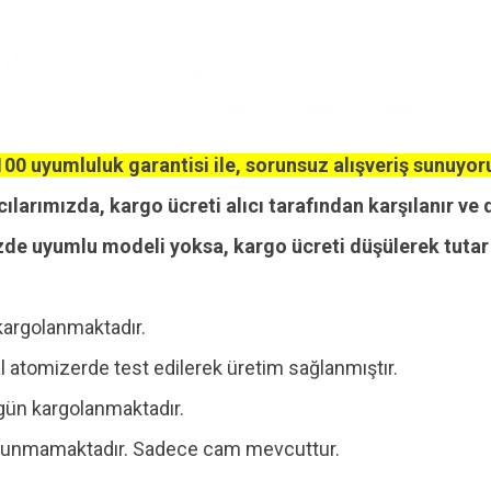
00 uyumluluk garantisi ile, sorunsuz alışveriş sunuyor
cılarımızda, kargo ücreti alıcı tarafından karşılanır ve 
zde uyumlu modeli yoksa, kargo ücreti düşülerek tutar i
kargolanmaktadır.
 atomizerde test edilerek üretim sağlanmıştır.
ı gün kargolanmaktadır.
 bulunmamaktadır. Sadece cam mevcuttur.