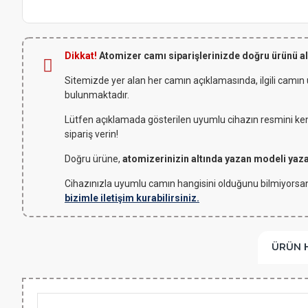
Dikkat!
Atomizer camı siparişlerinizde doğru ürünü a
Sitemizde yer alan her camın açıklamasında, ilgili camın
bulunmaktadır.
Lütfen açıklamada gösterilen uyumlu cihazın resmini kendi
sipariş verin!
Doğru ürüne,
atomizerinizin altında yazan modeli yaz
Cihazınızla uyumlu camın hangisini olduğunu bilmiyorsan
bizimle iletişim kurabilirsiniz.
ÜRÜN 