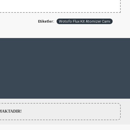
Etiketler:
Wotofo Flux Kit Atomizer Camı
LMAMAKTADIR!