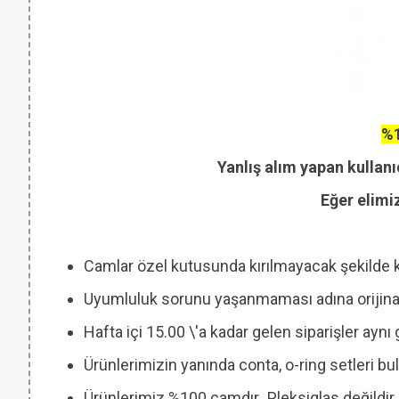
%1
Yanlış alım yapan kullanı
Eğer elimi
Camlar özel kutusunda kırılmayacak şekilde 
Uyumluluk sorunu yaşanmaması adına orijinal
Hafta içi 15.00 \'a kadar gelen siparişler ayn
Ürünlerimizin yanında conta, o-ring setleri
Ürünlerimiz %100 camdır
.
Pleksiglas değildir.