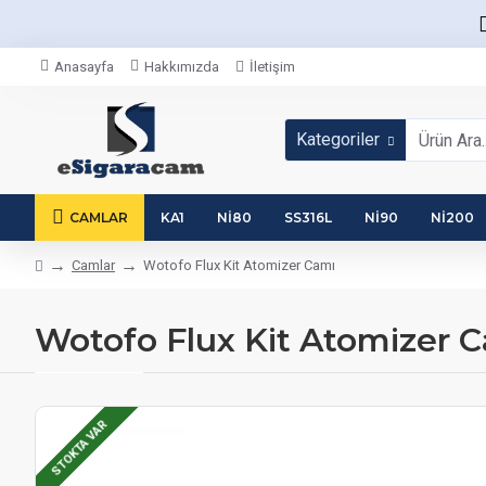
Anasayfa
Hakkımızda
İletişim
Kategoriler
CAMLAR
KA1
NI80
SS316L
NI90
NI200
Camlar
Wotofo Flux Kit Atomizer Camı
Wotofo Flux Kit Atomizer 
STOKTA VAR