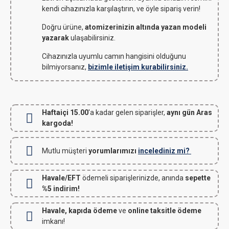
kendi cihazınızla karşılaştırın, ve öyle sipariş verin!
Doğru ürüne,
atomizerinizin altında yazan modeli
yazarak
ulaşabilirsiniz.
Cihazınızla uyumlu camın hangisini olduğunu
bilmiyorsanız,
bizimle iletişim kurabilirsiniz.
Haftaiçi 15.00
'a kadar gelen siparişler,
aynı gün Aras
kargoda!
Mutlu müşteri
yorumlarımızı
incelediniz mi?
Havale/EFT
ödemeli siparişlerinizde, anında
sepette
%5 indirim!
Havale, kapıda ödeme
ve
online taksitle ödeme
imkanı!