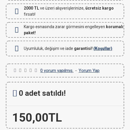
2000 TL
ve üzeri alışverişlerinize,
ücretsiz kargo
fırsatı!
Kargo esnasında zarar görmesini engelleyen
korumalı
paket!
Uyumluluk, değişim ve iade
garantisi!
(Koşullar)
0 yorum yapılmış.
-
Yorum Yap
0 adet satıldı!
150,00TL