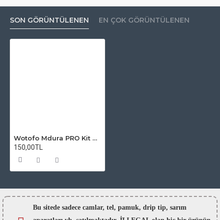
SON GÖRÜNTÜLENEN
EN ÇOK GÖRÜNTÜLENEN
Wotofo Mdura PRO Kit Atomizer Camı
150,00TL
Bu sitede sadece camlar,
tel, pamuk, drip tip, sarım