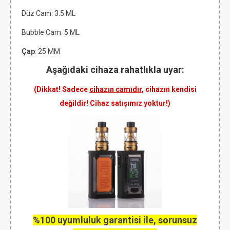
Düz Cam: 3.5
ML
Bubble Cam: 5 ML
Çap
: 25 MM
Aşağıdaki cihaza rahatlıkla uyar:
(Dikkat! Sadece
cihazın camıdır
, cihazın kendisi
değildir! Cihaz satışımız yoktur!)
%100 uyumluluk garantisi ile, sorunsuz